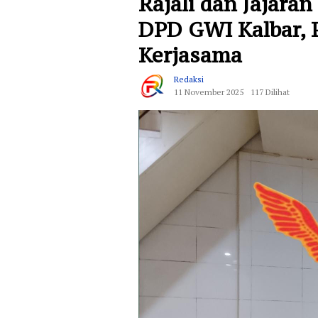
Rajali dan Jajara
DPD GWI Kalbar, P
Kerjasama
Redaksi
11 November 2025
117 Dilihat