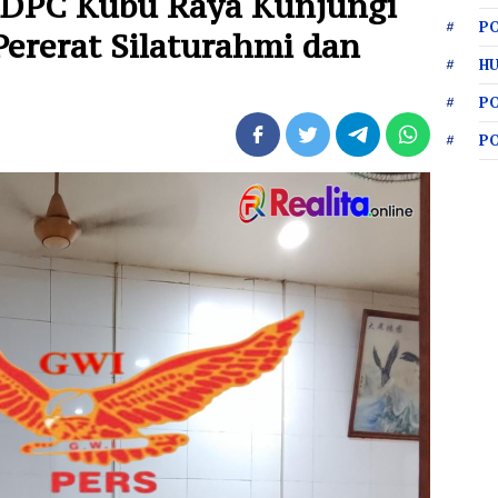
n DPC Kubu Raya Kunjungi
PO
ererat Silaturahmi dan
HU
P
P