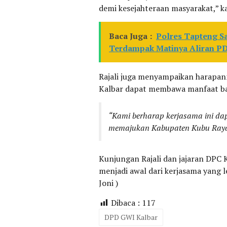
demi kesejahteraan masyarakat,” ka
Baca Juga :
Polres Tapteng S
Terdampak Matinya Aliran 
Rajali juga menyampaikan harapan
Kalbar dapat membawa manfaat ba
“Kami berharap kerjasama ini da
memajukan Kabupaten Kubu Raya,
Kunjungan Rajali dan jajaran DPC
menjadi awal dari kerjasama yang l
Joni )
Dibaca :
117
DPD GWI Kalbar