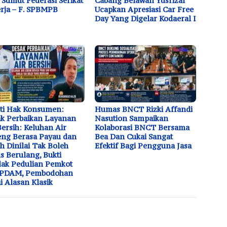
Sumut Federasi Serikat
Cabang Belawan Yusrizal
rja – F. SPBMPB
Ucapkan Apresiasi Car Free
Day Yang Digelar Kodaeral I
ti Hak Konsumen:
Humas BNCT Rizki Affandi
k Perbaikan Layanan
Nasution Sampaikan
Bersih: Keluhan Air
Kolaborasi BNCT Bersama
ng Berasa Payau dan
Bea Dan Cukai Sangat
h Dinilai Tak Boleh
Efektif Bagi Pengguna Jasa
s Berulang, Bukti
dak Pedulian Pemkot
 PDAM, Pembodohan
i Alasan Klasik