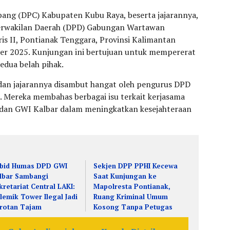
bang (DPC) Kabupaten Kubu Raya, beserta jajarannya,
erwakilan Daerah (DPD) Gabungan Wartawan
ris II, Pontianak Tenggara, Provinsi Kalimantan
ber 2025. Kunjungan ini bertujuan untuk mempererat
edua belah pihak.
 dan jajarannya disambut hangat oleh pengurus DPD
. Mereka membahas berbagai isu terkait kerjasama
 dan GWI Kalbar dalam meningkatkan kesejahteraan
bid Humas DPD GWI
Sekjen DPP PPHI Kecewa
lbar Sambangi
Saat Kunjungan ke
kretariat Central LAKI:
Mapolresta Pontianak,
lemik Tower Ilegal Jadi
Ruang Kriminal Umum
rotan Tajam
Kosong Tanpa Petugas