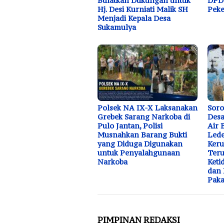
Bulatkan Dukungan untuk
DPD 
Hj. Desi Kurniati Malik SH
Peke
Menjadi Kepala Desa
Sukamulya
Polsek NA IX-X Laksanakan
Soro
Grebek Sarang Narkoba di
Desa
Pulo Jantan, Polisi
Air 
Musnahkan Barang Bukti
Lede
yang Diduga Digunakan
Keru
untuk Penyalahgunaan
Teru
Narkoba
Keti
dan
Paka
PIMPINAN REDAKSI