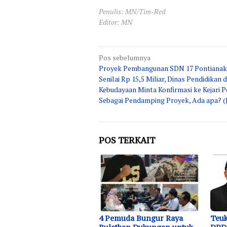
Penulis: MN/Tim-Red
Editor: MN
Navigasi
Pos sebelumnya
Proyek Pembangunan SDN 17 Pontianak
pos
Senilai Rp 15,5 Miliar, Dinas Pendidikan 
Kebudayaan Minta Konfirmasi ke Kejari 
Sebagai Pendamping Proyek, Ada apa? (Ji
POS TERKAIT
4 Pemuda Bungur Raya
Teuk