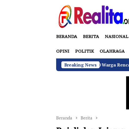
Loncat
ke
konten
BERANDA
BERITA
NASIONAL
OPINI
POLITIK
OLAHRAGA
ukamulya Memanas, 2000 Warga Rencana Gelar Aksi Demo Ka
Breaking News
Beranda
Berita