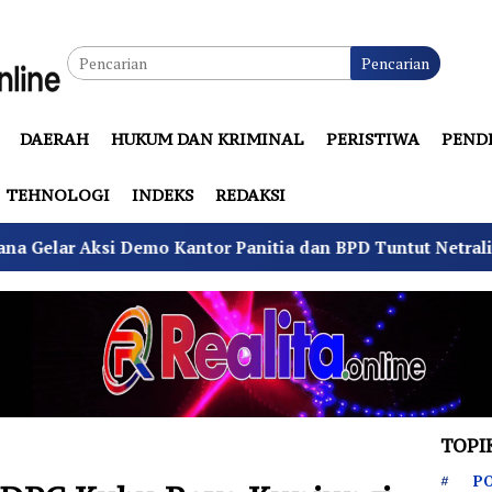
Pencarian
DAERAH
HUKUM DAN KRIMINAL
PERISTIWA
PEND
TEHNOLOGI
INDEKS
REDAKSI
ntor Panitia dan BPD Tuntut Netralitas
Komando An
TOPI
PO