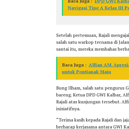
Baca Juga :
DPD GWI Kalbar
Navigasi Tipe A Kelas III P
Setelah pertemuan, Rajali mengaja
salah satu warkop ternama di Jala
santai itu, mereka membahas berbag
Baca Juga :
Alfian AM. Apres
untuk Pontianak Maju
Bung Ilham, salah satu pengurus 
bareng. Ketua DPD GWI Kalbar, Al
Rajali atas kunjungan tersebut. Al
inisiatifnya.
“Terima kasih kepada Rajali dan ja
berharap kerjasama antara GWI Ka