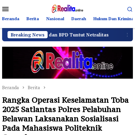
Loncat
Menu
ke
Mobile
konten
Beranda
Berita
Nasional
Daerah
Hukum Dan Kriminal
anitia dan BPD Tuntut Netralitas
Breaking News
Komando Angkatan
Beranda
Berita
Rangka Operasi Keselamatan Toba
2025 Satlantas Polres Pelabuhan
Belawan Laksanakan Sosialisasi
Pada Mahasiswa Politeknik