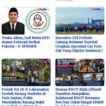
Teuku Akbar, Jadi Ketua DPD
Executive GM Pelindo
Sumut Federasi Serikat
Cabang Belawan Yusrizal
Pekerja – F. SPBMPB
Ucapkan Apresiasi Car Free
Day Yang Digelar Kodaeral I
Polsek NA IX-X Laksanakan
Humas BNCT Rizki Affandi
Grebek Sarang Narkoba di
Nasution Sampaikan
Pulo Jantan, Polisi
Kolaborasi BNCT Bersama
Musnahkan Barang Bukti
Bea Dan Cukai Sangat Efektif