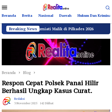
Loncat
Menu
ke
Mobile
konten
Beranda
Berita
Nasional
Daerah
Hukum Dan Kriminal
Kurniati Malik di Pilkades 2026
Breaking News
GRIB Jaya Labuhan
Beranda
Blog
Respon Cepat Polsek Panai Hilir
Berhasil Ungkap Kasus Curat.
Redaksi
3 November 2025
142 Dilihat