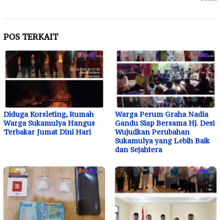
POS TERKAIT
Diduga Korsleting, Rumah
Warga Perum Graha Nadia
Warga Sukamulya Hangus
Gandu Siap Bersama Hj. Desi
Terbakar Jumat Dini Hari
Wujudkan Perubahan
Sukamulya yang Lebih Baik
dan Sejahtera