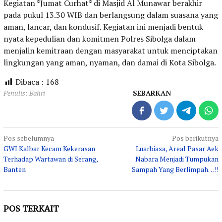
Kegiatan *Jumat Curhat* di Masjid Al Munawar berakhir
pada pukul 13.30 WIB dan berlangsung dalam suasana yang
aman, lancar, dan kondusif. Kegiatan ini menjadi bentuk
nyata kepedulian dan komitmen Polres Sibolga dalam
menjalin kemitraan dengan masyarakat untuk menciptakan
lingkungan yang aman, nyaman, dan damai di Kota Sibolga.
Dibaca :
168
Penulis: Bahri
SEBARKAN
Navigasi
Pos sebelumnya
Pos berikutnya
GWI Kalbar Kecam Kekerasan
Luarbiasa, Areal Pasar Aek
pos
Terhadap Wartawan di Serang,
Nabara Menjadi Tumpukan
Banten
Sampah Yang Berlimpah…!!
POS TERKAIT