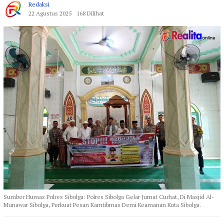
Redaksi
22 Agustus 2025
168 Dilihat
Sumber Humas Polres Sibolga: Polres Sibolga Gelar Jumat Curhat, Di Masjid Al-
Munawar Sibolga, Perkuat Pesan Kamtibmas Demi Keamanan Kota Sibolga.