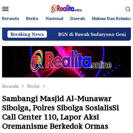
Loncat
Menu
ke
Mobile
konten
Beranda
Berita
Nasional
Daerah
Hukum Dan Kriminal
g
Breaking News
BGN di Bawah Sudaryono Genjot Sertifikasi Wajib 
Beranda
Berita
Sambangi Masjid Al-Munawar
Sibolga, Polres Sibolga SosialisSi
Call Center 110, Lapor Aksi
Oremanisme Berkedok Ormas