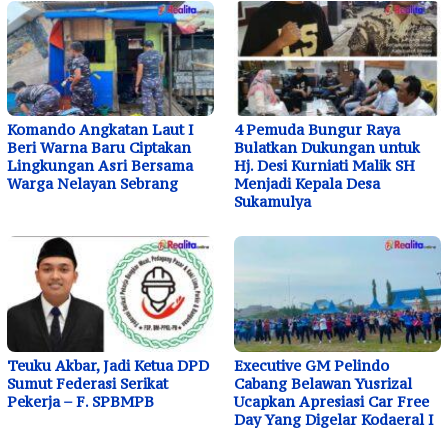
Komando Angkatan Laut I
4 Pemuda Bungur Raya
Beri Warna Baru Ciptakan
Bulatkan Dukungan untuk
Lingkungan Asri Bersama
Hj. Desi Kurniati Malik SH
Warga Nelayan Sebrang
Menjadi Kepala Desa
Sukamulya
Teuku Akbar, Jadi Ketua DPD
Executive GM Pelindo
Sumut Federasi Serikat
Cabang Belawan Yusrizal
Pekerja – F. SPBMPB
Ucapkan Apresiasi Car Free
Day Yang Digelar Kodaeral I