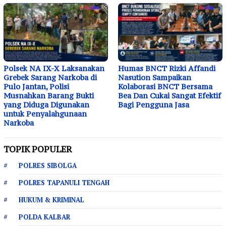
Polsek NA IX-X Laksanakan
Humas BNCT Rizki Affandi
Grebek Sarang Narkoba di
Nasution Sampaikan
Pulo Jantan, Polisi
Kolaborasi BNCT Bersama
Musnahkan Barang Bukti
Bea Dan Cukai Sangat Efektif
yang Diduga Digunakan
Bagi Pengguna Jasa
untuk Penyalahgunaan
Narkoba
TOPIK POPULER
POLRES SIBOLGA
POLRES TAPANULI TENGAH
HUKUM & KRIMINAL
POLDA KALBAR