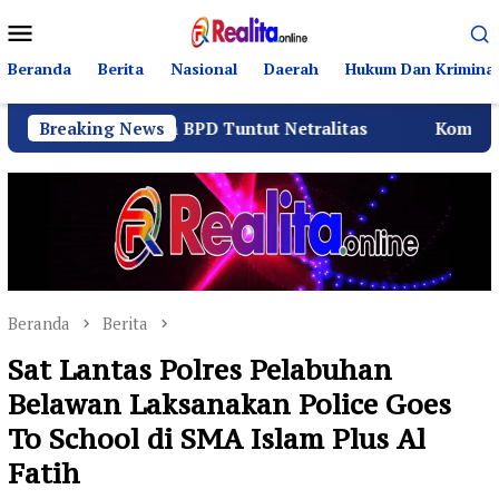
Loncat
Menu
ke
Mobile
konten
Beranda
Berita
Nasional
Daerah
Hukum Dan Kriminal
itia dan BPD Tuntut Netralitas
Breaking News
Komando Angkatan 
Beranda
Berita
Sat Lantas Polres Pelabuhan
Belawan Laksanakan Police Goes
To School di SMA Islam Plus Al
Fatih