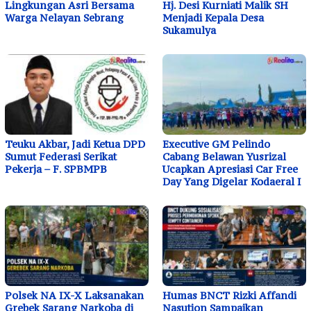
Lingkungan Asri Bersama
Hj. Desi Kurniati Malik SH
Warga Nelayan Sebrang
Menjadi Kepala Desa
Sukamulya
Teuku Akbar, Jadi Ketua DPD
Executive GM Pelindo
Sumut Federasi Serikat
Cabang Belawan Yusrizal
Pekerja – F. SPBMPB
Ucapkan Apresiasi Car Free
Day Yang Digelar Kodaeral I
Polsek NA IX-X Laksanakan
Humas BNCT Rizki Affandi
Grebek Sarang Narkoba di
Nasution Sampaikan