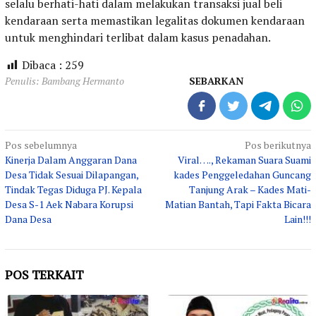
selalu berhati-hati dalam melakukan transaksi jual beli
kendaraan serta memastikan legalitas dokumen kendaraan
untuk menghindari terlibat dalam kasus penadahan.
Dibaca :
259
Penulis: Bambang Hermanto
SEBARKAN
Navigasi
Pos sebelumnya
Pos berikutnya
Kinerja Dalam Anggaran Dana
Viral…., Rekaman Suara Suami
pos
Desa Tidak Sesuai Dilapangan,
kades Penggeledahan Guncang
Tindak Tegas Diduga PJ. Kepala
Tanjung Arak – Kades Mati-
Desa S-1 Aek Nabara Korupsi
Matian Bantah, Tapi Fakta Bicara
Dana Desa
Lain!!!
POS TERKAIT