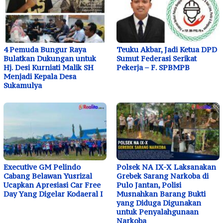
4 Pemuda Bungur Raya
Teuku Akbar, Jadi Ketua DPD
Bulatkan Dukungan untuk
Sumut Federasi Serikat
Hj. Desi Kurniati Malik SH
Pekerja – F. SPBMPB
Menjadi Kepala Desa
Sukamulya
Executive GM Pelindo
Polsek NA IX-X Laksanakan
Cabang Belawan Yusrizal
Grebek Sarang Narkoba di
Ucapkan Apresiasi Car Free
Pulo Jantan, Polisi
Day Yang Digelar Kodaeral I
Musnahkan Barang Bukti
yang Diduga Digunakan
untuk Penyalahgunaan
Narkoba