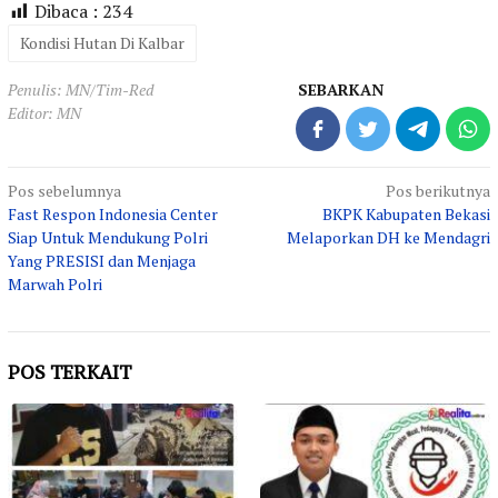
Dibaca :
234
Kondisi Hutan Di Kalbar
Penulis: MN/Tim-Red
SEBARKAN
Editor: MN
Navigasi
Pos sebelumnya
Pos berikutnya
Fast Respon Indonesia Center
BKPK Kabupaten Bekasi
pos
Siap Untuk Mendukung Polri
Melaporkan DH ke Mendagri
Yang PRESISI dan Menjaga
Marwah Polri
POS TERKAIT