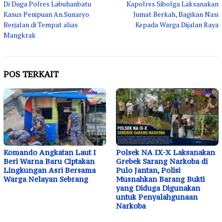
Di Duga Polres Labuhanbatu
Kapolres Sibolga Laksanakan
pos
Kasus Penipuan An.Sunaryo
Jumat Berkah, Bagikan Nasi
Berjalan di Tempat alias
Kepada Warga Dijalan Raya
Mangkrak
POS TERKAIT
Komando Angkatan Laut I
Polsek NA IX-X Laksanakan
Beri Warna Baru Ciptakan
Grebek Sarang Narkoba di
Lingkungan Asri Bersama
Pulo Jantan, Polisi
Warga Nelayan Sebrang
Musnahkan Barang Bukti
yang Diduga Digunakan
untuk Penyalahgunaan
Narkoba