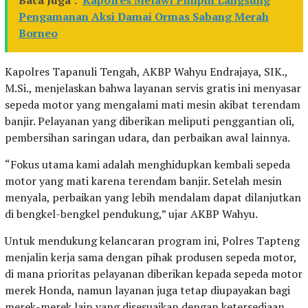
Baca Juga :
Kapolres Melawi Pimpin Langsung
Pengamanan Aksi Damai Ormas Sabang Merah
Borneo
Kapolres Tapanuli Tengah, AKBP Wahyu Endrajaya, SIK.,
M.Si., menjelaskan bahwa layanan servis gratis ini menyasar
sepeda motor yang mengalami mati mesin akibat terendam
banjir. Pelayanan yang diberikan meliputi penggantian oli,
pembersihan saringan udara, dan perbaikan awal lainnya.
“Fokus utama kami adalah menghidupkan kembali sepeda
motor yang mati karena terendam banjir. Setelah mesin
menyala, perbaikan yang lebih mendalam dapat dilanjutkan
di bengkel-bengkel pendukung,” ujar AKBP Wahyu.
Untuk mendukung kelancaran program ini, Polres Tapteng
menjalin kerja sama dengan pihak produsen sepeda motor,
di mana prioritas pelayanan diberikan kepada sepeda motor
merek Honda, namun layanan juga tetap diupayakan bagi
merek-merek lain yang disesuaikan dengan ketersediaan