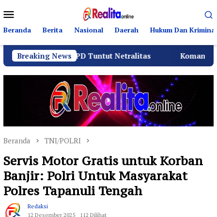
Loncat
Menu
ke
Mobile
konten
Beranda
Berita
Nasional
Daerah
Hukum Dan Kriminal
an BPD Tuntut Netralitas
Breaking News
Komando Angkatan Laut I
Beranda
TNI/POLRI
Servis Motor Gratis untuk Korban
Banjir: Polri Untuk Masyarakat
Polres Tapanuli Tengah
Redaksi
12 Desember 2025
112 Dilihat