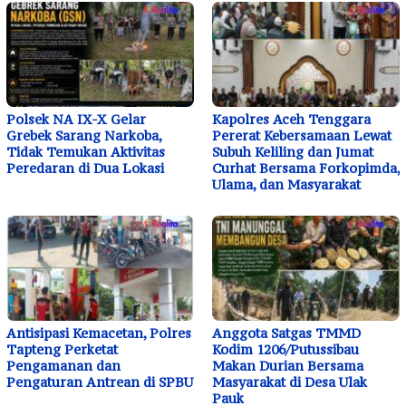
Polsek NA IX-X Gelar
Kapolres Aceh Tenggara
Grebek Sarang Narkoba,
Pererat Kebersamaan Lewat
Tidak Temukan Aktivitas
Subuh Keliling dan Jumat
Peredaran di Dua Lokasi
Curhat Bersama Forkopimda,
Ulama, dan Masyarakat
Antisipasi Kemacetan, Polres
Anggota Satgas TMMD
Tapteng Perketat
Kodim 1206/Putussibau
Pengamanan dan
Makan Durian Bersama
Pengaturan Antrean di SPBU
Masyarakat di Desa Ulak
Pauk