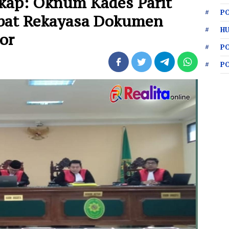
kap: Oknum Kades Parit
PO
ibat Rekayasa Dokumen
HU
or
P
P