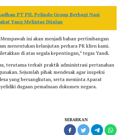
madhan PT PIL Pelindo Group Berbagi Nasi
akat Yang Melintas Dijalan
N Mempawah ini akan menjadi bahan pertimbangan
m menentukan kelanjutan perkara PK klien kami.
iletakkan di atas segala kepentingan,” tegas Yandi.
s, terutama terkait praktik administrasi pertanahan
hgunakan. Sejumlah pihak mendesak agar inspeksi
 desa yang bersangkutan, serta meminta Aparat
elidiki dugaan pemalsuan dokumen negara.
SEBARKAN