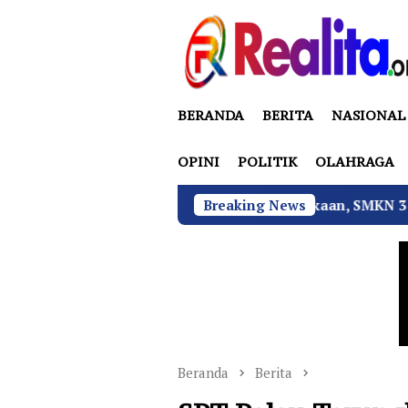
Loncat
ke
konten
BERANDA
BERITA
NASIONAL
OPINI
POLITIK
OLAHRAGA
Tekan Fatalitas Kecelakaan, SMKN 3 Rantau Utara Gelar 
Breaking News
Beranda
Berita