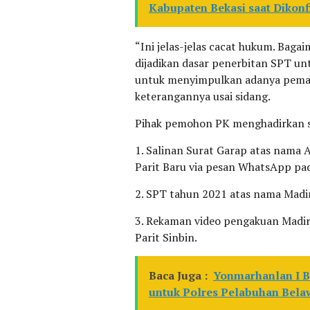
Kabupaten Bekasi saat Dikonf
“Ini jelas-jelas cacat hukum. Baga
dijadikan dasar penerbitan SPT unt
untuk menyimpulkan adanya pemals
keterangannya usai sidang.
Pihak pemohon PK menghadirkan se
1. Salinan Surat Garap atas nama A
Parit Baru via pesan WhatsApp pa
2. SPT tahun 2021 atas nama Madiri
3. Rekaman video pengakuan Madiri
Parit Sinbin.
Baca Juga :
Yonmarhanlan I Be
untuk Polres Pelabuhan Bel