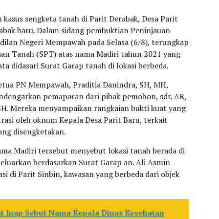
asus sengketa tanah di Parit Derabak, Desa Parit
babak baru. Dalam sidang pembuktian Peninjauan
adilan Negeri Mempawah pada Selasa (6/8), terungkap
aan Tanah (SPT) atas nama Madiri tahun 2021 yang
ta didasari Surat Garap tanah di lokasi berbeda.
Ketua PN Mempawah, Praditia Danindra, SH, MH,
endengarkan pemaparan dari pihak pemohon, sdr. AR,
 SH. Mereka menyampaikan rangkaian bukti kuat yang
asi oleh oknum Kepala Desa Parit Baru, terkait
ang disengketakan.
ma Madiri tersebut menyebut lokasi tanah berada di
eluarkan berdasarkan Surat Garap an. Ali Asmin
si di Parit Sinbin, kawasan yang berbeda dari objek
at Inap Sebut Nama Kepala Dinas Kesehatan