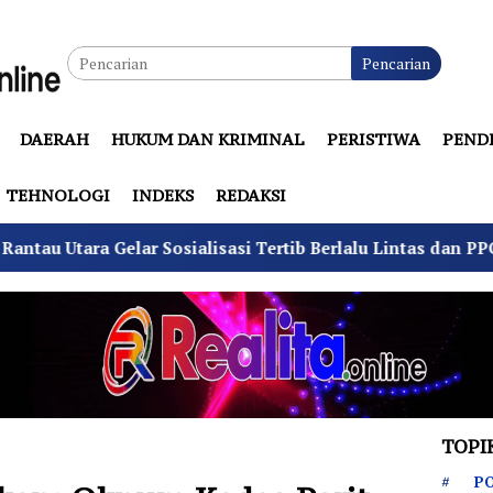
Pencarian
DAERAH
HUKUM DAN KRIMINAL
PERISTIWA
PEND
TEHNOLOGI
INDEKS
REDAKSI
Sosialisasi Tertib Berlalu Lintas dan PPGD
Suhu Pil
TOPI
PO