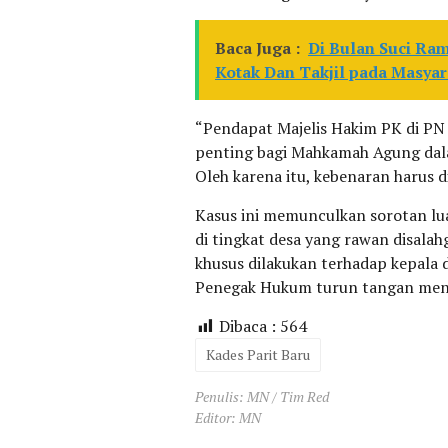
Baca Juga :
Di Bulan Suci Ra
Kotak Dan Takjil pada Masyar
“Pendapat Majelis Hakim PK di P
penting bagi Mahkamah Agung dala
Oleh karena itu, kebenaran harus d
Kasus ini memunculkan sorotan lua
di tingkat desa yang rawan disala
khusus dilakukan terhadap kepala
Penegak Hukum turun tangan meny
Dibaca :
564
Kades Parit Baru
Penulis: MN / Tim Red
Editor: MN