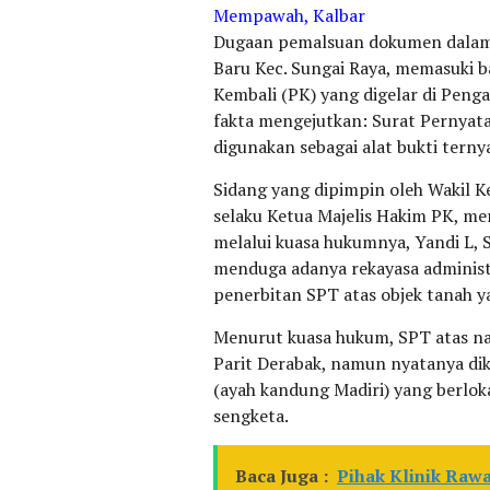
Mempawah, Kalbar
Dugaan pemalsuan dokumen dalam k
Baru Kec. Sungai Raya, memasuki 
Kembali (PK) yang digelar di Peng
fakta mengejutkan: Surat Pernyat
digunakan sebagai alat bukti ternya
Sidang yang dipimpin oleh Wakil 
selaku Ketua Majelis Hakim PK, m
melalui kuasa hukumnya, Yandi L,
menduga adanya rekayasa administr
penerbitan SPT atas objek tanah y
Menurut kuasa hukum, SPT atas na
Parit Derabak, namun nyatanya dik
(ayah kandung Madiri) yang berloka
sengketa.
Baca Juga :
Pihak Klinik Raw