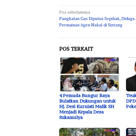
Navigasi
Pos sebelumnya
Pangkalan Gas Diputus Sepihak, Diduga
pos
Permainan Agen Nakal di Sintang
POS TERKAIT
4 Pemuda Bungur Raya
Teuk
Bulatkan Dukungan untuk
DPD 
Hj. Desi Kurniati Malik SH
Peke
Menjadi Kepala Desa
Sukamulya