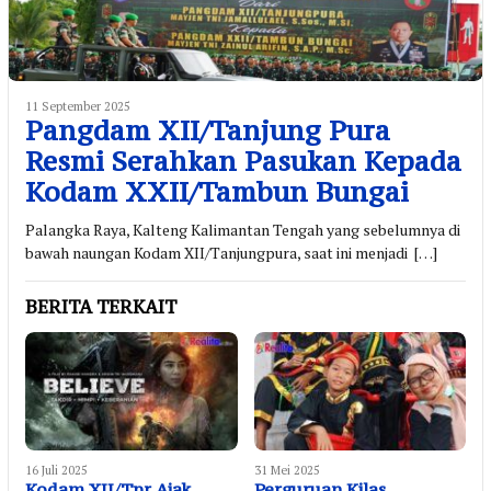
11 September 2025
Pangdam XII/Tanjung Pura
Resmi Serahkan Pasukan Kepada
Kodam XXII/Tambun Bungai
Palangka Raya, Kalteng Kalimantan Tengah yang sebelumnya di
bawah naungan Kodam XII/Tanjungpura, saat ini menjadi […]
BERITA TERKAIT
16 Juli 2025
31 Mei 2025
Kodam XII/Tpr Ajak
Perguruan Kilas