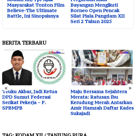
Masyarakat Tonton Film
Bayangan Mengikuti
Believe-The Ultimate
Borneo Open Pencak
Battle, Ini Sinopsisnya
Silat Piala Pangdam XII
Seri 2 Tahun 2025
BERITA TERBARU
«
»
Teuku Akbar, Jadi Ketua
Maju Bersama Sejahtera
DPD Sumut Federasi
Merata: Ratusan Ibu
Serikat Pekerja – F.
Kerudung Merah Antarkan
SPBMPB
Amir Hamzah Daftar Kades
Sukajadi
TAG:
KODAM XII / TANJUNG PURA