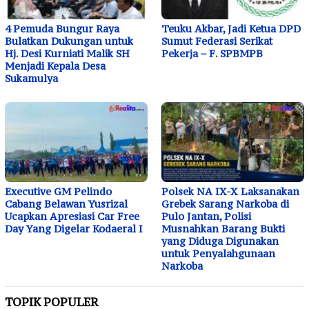
4 Pemuda Bungur Raya
Teuku Akbar, Jadi Ketua DPD
Bulatkan Dukungan untuk
Sumut Federasi Serikat
Hj. Desi Kurniati Malik SH
Pekerja – F. SPBMPB
Menjadi Kepala Desa
Sukamulya
Executive GM Pelindo
Polsek NA IX-X Laksanakan
Cabang Belawan Yusrizal
Grebek Sarang Narkoba di
Ucapkan Apresiasi Car Free
Pulo Jantan, Polisi
Day Yang Digelar Kodaeral I
Musnahkan Barang Bukti
yang Diduga Digunakan
untuk Penyalahgunaan
Narkoba
TOPIK POPULER