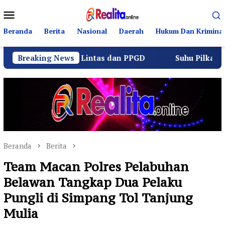
Loncat
Menu
ke
Mobile
konten
Beranda
Berita
Nasional
Daerah
Hukum Dan Kriminal
tib Berlalu Lintas dan PPGD
Breaking News
Suhu Pilkades Sukamuly
Beranda
Berita
Team Macan Polres Pelabuhan
Belawan Tangkap Dua Pelaku
Pungli di Simpang Tol Tanjung
Mulia