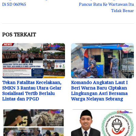
Di SD 060965
Pancur Batu Ke Wartawan Itu
Tidak Benar
POS TERKAIT
Tekan Fatalitas Kecelakaan,
Komando Angkatan Laut I
SMKN 3 Rantau Utara Gelar
Beri Warna Baru Ciptakan
Sosialisasi Tertib Berlalu
Lingkungan Asri Bersama
Lintas dan PPGD
Warga Nelayan Sebrang