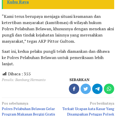
Kubu Raya
“Kami terus berupaya menjaga situasi keamanan dan
ketertiban masyarakat (kamtibmas) di wilayah hukum
Polres Pelabuhan Belawan, khususnya dengan menekan aksi
pungli dan tindak kejahatan lainnya yang meresahkan
masyarakat,” tegas AKP Pittor Gultom.
Saat ini, kedua pelaku pungli telah diamankan dan dibawa
ke Polres Pelabuhan Belawan untuk pemeriksaan lebih
lanjut.
Dibaca :
355
Penulis: Bambang Hermanto
SEBARKAN
Navigasi
Pos sebelumnya
Pos berikutnya
Polres Pelabuhan Belawan Gelar
Terkait Ucapan kata Kasar Yang
pos
Program Makanan Bergizi Gratis
Disampaikan Petugas Polsek