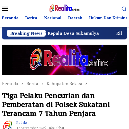
Loncat
Menu
ke
Mobile
konten
Beranda
Berita
Nasional
Daerah
Hukum Dan Kriminal
Menjadi Kepala Desa Sukamulya
Breaking News
Ribuan Warga Sukamu
Beranda
Berita
Kabupaten Bekasi
Tiga Pelaku Pencurian dan
Pemberatan di Polsek Sukatani
Terancam 7 Tahun Penjara
Redaksi
17 September 2025
168 Dilihat