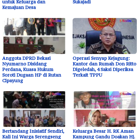
untuk Keluarga dan
Sukajadi
Kemajuan Desa
Anggota DPRD Bekasi
Operasi Senyap Kejagung:
Nyumarno Disidang
Kantor dan Rumah Don Ritto
Perdana, Kuasa Hukum
Digeledah, 4 Saksi Diperiksa
Soroti Dugaan HP di Rutan
Terkait TPPU
Cipayung
Bertandang Inisiatif Sendiri,
Keluarga Besar H. RK Aman
Kali Ini Warga Serengseng
Kampung Gandu Doakan Hj.