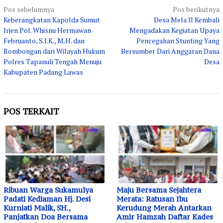
Navigasi
Pos sebelumnya
Pos berikutnya
Keberangkatan Kapolda Sumut
Desa Mela II Kembali
pos
Irjen Pol. Whisnu Hermawan
Mengadakan Kegiatan Upaya
Februanto, S.I.K., M.H. dan
Pencegahan Stunting Yang
Rombongan dari Wilayah Hukum
Bersumber Dari Anggaran Dana
Polres Tapanuli Tengah Menuju
Desa
Kabupaten Padang Lawas
POS TERKAIT
Ribuan Warga Sukamulya
Maju Bersama Sejahtera
Padati Kediaman Hj. Desi
Merata: Ratusan Ibu
Kurniati Malik, SH.,
Kerudung Merah Antarkan
Panjatkan Doa Bersama
Amir Hamzah Daftar Kades