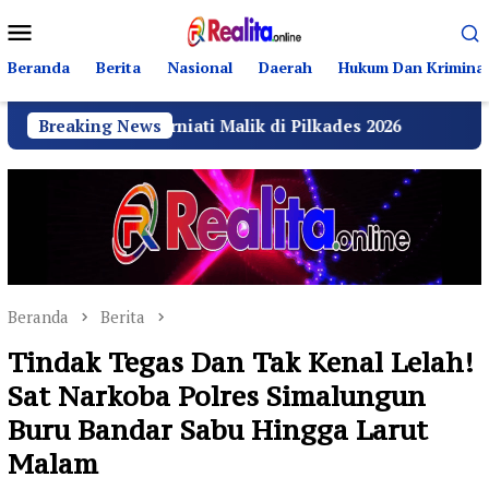
Loncat
Menu
ke
Mobile
konten
Beranda
Berita
Nasional
Daerah
Hukum Dan Kriminal
 Kurniati Malik di Pilkades 2026
Breaking News
GRIB Jaya Labuha
Beranda
Berita
Tindak Tegas Dan Tak Kenal Lelah!
Sat Narkoba Polres Simalungun
Buru Bandar Sabu Hingga Larut
Malam