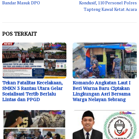
Bandar Masuk DPO
Kondusif, 110 Personel Polres
Tapteng Kawal Ketat Acara
POS TERKAIT
Tekan Fatalitas Kecelakaan,
Komando Angkatan Laut I
SMKN 3 Rantau Utara Gelar
Beri Warna Baru Ciptakan
Sosialisasi Tertib Berlalu
Lingkungan Asri Bersama
Lintas dan PPGD
Warga Nelayan Sebrang