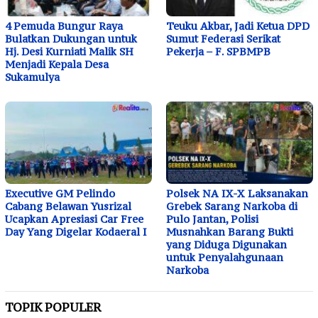
4 Pemuda Bungur Raya
Teuku Akbar, Jadi Ketua DPD
Bulatkan Dukungan untuk
Sumut Federasi Serikat
Hj. Desi Kurniati Malik SH
Pekerja – F. SPBMPB
Menjadi Kepala Desa
Sukamulya
Executive GM Pelindo
Polsek NA IX-X Laksanakan
Cabang Belawan Yusrizal
Grebek Sarang Narkoba di
Ucapkan Apresiasi Car Free
Pulo Jantan, Polisi
Day Yang Digelar Kodaeral I
Musnahkan Barang Bukti
yang Diduga Digunakan
untuk Penyalahgunaan
Narkoba
TOPIK POPULER