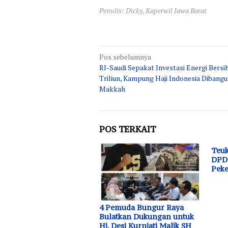
Penulis: Dicky, Kaperwil Jawa Barat
Navigasi
Pos sebelumnya
RI-Saudi Sepakat Investasi Energi Bersi
pos
Triliun, Kampung Haji Indonesia Dibangu
Makkah
POS TERKAIT
Teuk
DPD 
Peke
4 Pemuda Bungur Raya
Bulatkan Dukungan untuk
Hj. Desi Kurniati Malik SH