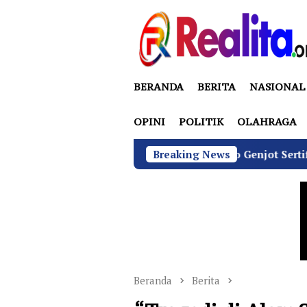
Loncat
ke
konten
BERANDA
BERITA
NASIONAL
OPINI
POLITIK
OLAHRAGA
BGN di Bawah Sudaryono Genjot Sertifikasi Wajib SL
Breaking News
Beranda
Berita