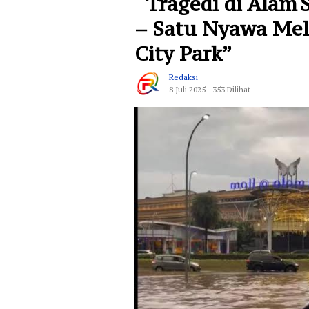
“Tragedi di Alam 
– Satu Nyawa Me
City Park”
Redaksi
8 Juli 2025
353 Dilihat