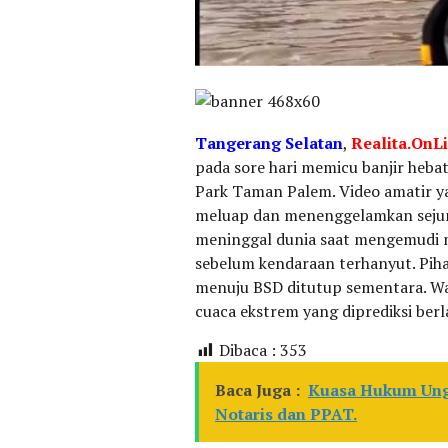
Tangerang Selatan
,
Realita.OnL
pada sore hari memicu banjir heba
Park Taman Palem. Video amatir y
meluap dan menenggelamkan sejuml
meninggal dunia saat mengemudi me
sebelum kendaraan terhanyut. Piha
menuju BSD ditutup sementara. W
cuaca ekstrem yang diprediksi berl
Dibaca :
353
Baca Juga :
Kuasa Hukum Ungk
Notaris dan PPAT.