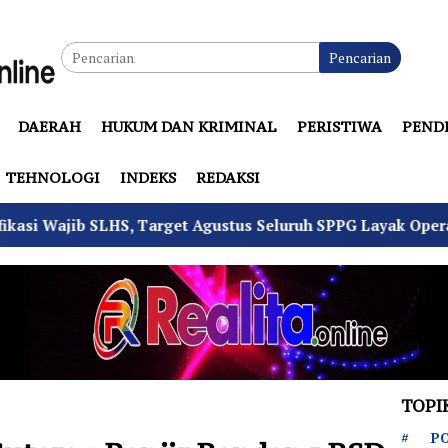
Pencarian
DAERAH
HUKUM DAN KRIMINAL
PERISTIWA
PEND
TEHNOLOGI
INDEKS
REDAKSI
HS, Target Agustus Seluruh SPPG Layak Operasi
4 Pe
TOPI
PO