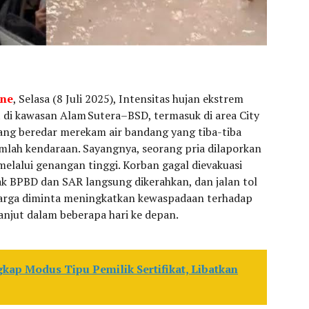
ine
, Selasa (8 Juli 2025), Intensitas hujan ekstrem
t di kawasan Alam Sutera–BSD, termasuk di area City
ang beredar merekam air bandang yang tiba-tiba
ah kendaraan. Sayangnya, seorang pria dilaporkan
lalui genangan tinggi. Korban gagal dievakuasi
k BPBD dan SAR langsung dikerahkan, dan jalan tol
arga diminta meningkatkan kewaspadaan terhadap
anjut dalam beberapa hari ke depan.
ap Modus Tipu Pemilik Sertifikat, Libatkan