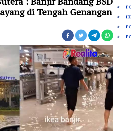
Sutera : Banjir Bandang BSD
PO
layang di Tengah Genangan
HU
P
P