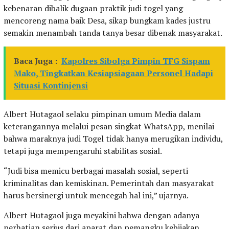
kebenaran dibalik dugaan praktik judi togel yang
mencoreng nama baik Desa, sikap bungkam kades justru
semakin menambah tanda tanya besar dibenak masyarakat.
Baca Juga :
Kapolres Sibolga Pimpin TFG Sispam
Mako, Tingkatkan Kesiapsiagaan Personel Hadapi
Situasi Kontinjensi
Albert Hutagaol selaku pimpinan umum Media dalam
keterangannya melalui pesan singkat WhatsApp, menilai
bahwa maraknya judi Togel tidak hanya merugikan individu,
tetapi juga mempengaruhi stabilitas sosial.
“Judi bisa memicu berbagai masalah sosial, seperti
kriminalitas dan kemiskinan. Pemerintah dan masyarakat
harus bersinergi untuk mencegah hal ini,” ujarnya.
Albert Hutagaol juga meyakini bahwa dengan adanya
perhatian serius dari aparat dan pemangku kebijakan,