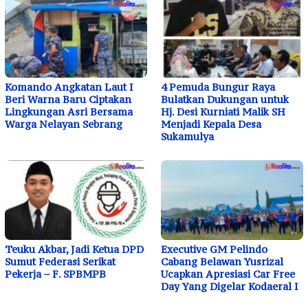
Komando Angkatan Laut I
4 Pemuda Bungur Raya
Beri Warna Baru Ciptakan
Bulatkan Dukungan untuk
Lingkungan Asri Bersama
Hj. Desi Kurniati Malik SH
Warga Nelayan Sebrang
Menjadi Kepala Desa
Sukamulya
Teuku Akbar, Jadi Ketua DPD
Executive GM Pelindo
Sumut Federasi Serikat
Cabang Belawan Yusrizal
Pekerja – F. SPBMPB
Ucapkan Apresiasi Car Free
Day Yang Digelar Kodaeral I