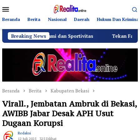
Loncat
Menu
ke
Mobile
konten
Beranda
Berita
Nasional
Daerah
Hukum Dan Kriminal
laturahmi dan Sportivitas
Breaking News
Tekan Fatalitas Kecelaka
Beranda
Berita
Kabupaten Bekasi
Virall., Jembatan Ambruk di Bekasi,
AWIBB Jabar Desak APH Usut
Dugaan Korupsi
Redaksi
12 Juli 2025
325 Dilihat