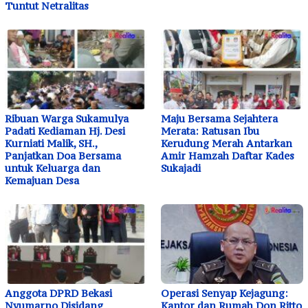
Tuntut Netralitas
Ribuan Warga Sukamulya
Maju Bersama Sejahtera
Padati Kediaman Hj. Desi
Merata: Ratusan Ibu
Kurniati Malik, SH.,
Kerudung Merah Antarkan
Panjatkan Doa Bersama
Amir Hamzah Daftar Kades
untuk Keluarga dan
Sukajadi
Kemajuan Desa
Anggota DPRD Bekasi
Operasi Senyap Kejagung:
Nyumarno Disidang
Kantor dan Rumah Don Ritto