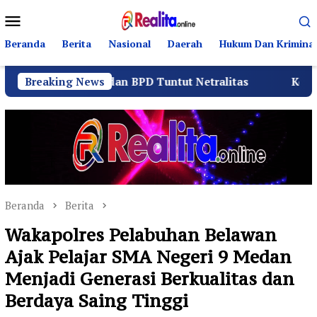
Loncat
Menu
ke
Mobile
konten
Beranda
Berita
Nasional
Daerah
Hukum Dan Kriminal
itia dan BPD Tuntut Netralitas
Breaking News
Komando Angkatan 
Beranda
Berita
Wakapolres Pelabuhan Belawan
Ajak Pelajar SMA Negeri 9 Medan
Menjadi Generasi Berkualitas dan
Berdaya Saing Tinggi