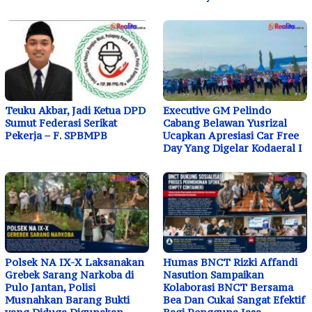
Teuku Akbar, Jadi Ketua DPD
Executive GM Pelindo
Sumut Federasi Serikat
Cabang Belawan Yusrizal
Pekerja – F. SPBMPB
Ucapkan Apresiasi Car Free
Day Yang Digelar Kodaeral I
Polsek NA IX-X Laksanakan
Humas BNCT Rizki Affandi
Grebek Sarang Narkoba di
Nasution Sampaikan
Pulo Jantan, Polisi
Kolaborasi BNCT Bersama
Musnahkan Barang Bukti
Bea Dan Cukai Sangat Efektif