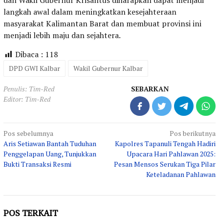
langkah awal dalam meningkatkan kesejahteraan
masyarakat Kalimantan Barat dan membuat provinsi ini
menjadi lebih maju dan sejahtera.
Dibaca :
118
DPD GWI Kalbar
Wakil Gubernur Kalbar
Penulis: Tim-Red
SEBARKAN
Editor: Tim-Red
Navigasi
Pos sebelumnya
Pos berikutnya
Aris Setiawan Bantah Tuduhan
Kapolres Tapanuli Tengah Hadiri
pos
Penggelapan Uang, Tunjukkan
Upacara Hari Pahlawan 2025:
Bukti Transaksi Resmi
Pesan Mensos Serukan Tiga Pilar
Keteladanan Pahlawan
POS TERKAIT