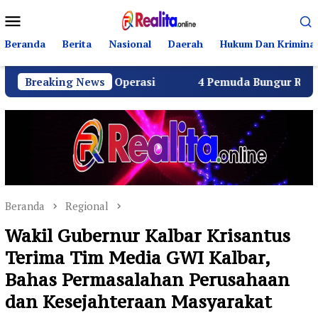
Loncat
Menu
ke
Mobile
konten
Beranda
Berita
Nasional
Daerah
Hukum Dan Kriminal
 Layak Operasi
Breaking News
4 Pemuda Bungur Raya Bulatkan Duku
Beranda
Regional
Wakil Gubernur Kalbar Krisantus
Terima Tim Media GWI Kalbar,
Bahas Permasalahan Perusahaan
dan Kesejahteraan Masyarakat