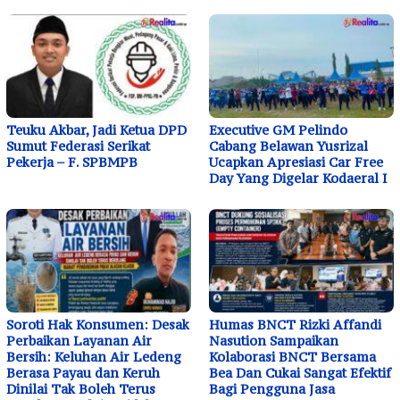
Teuku Akbar, Jadi Ketua DPD
Executive GM Pelindo
Sumut Federasi Serikat
Cabang Belawan Yusrizal
Pekerja – F. SPBMPB
Ucapkan Apresiasi Car Free
Day Yang Digelar Kodaeral I
Soroti Hak Konsumen: Desak
Humas BNCT Rizki Affandi
Perbaikan Layanan Air
Nasution Sampaikan
Bersih: Keluhan Air Ledeng
Kolaborasi BNCT Bersama
Berasa Payau dan Keruh
Bea Dan Cukai Sangat Efektif
Dinilai Tak Boleh Terus
Bagi Pengguna Jasa