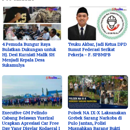
4 Pemuda Bungur Raya
Teuku Akbar, Jadi Ketua DPD
Bulatkan Dukungan untuk
Sumut Federasi Serikat
Hj. Desi Kurniati Malik SH
Pekerja – F. SPBMPB
Menjadi Kepala Desa
Sukamulya
Executive GM Pelindo
Polsek NA IX-X Laksanakan
Cabang Belawan Yusrizal
Grebek Sarang Narkoba di
Ucapkan Apresiasi Car Free
Pulo Jantan, Polisi
Day Yang Digelar Kodaeral I
Musnahkan Barang Bukti