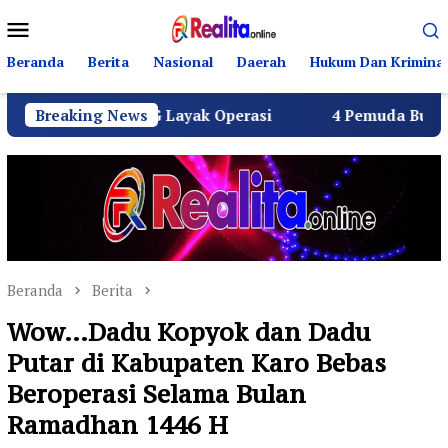
Loncat
Menu
ke
Mobile
konten
Beranda
Berita
Nasional
Daerah
Hukum Dan Kriminal
ruh SPPG Layak Operasi
Breaking News
4 Pemuda Bungur Raya Bulat
Beranda
Berita
Wow…Dadu Kopyok dan Dadu
Putar di Kabupaten Karo Bebas
Beroperasi Selama Bulan
Ramadhan 1446 H