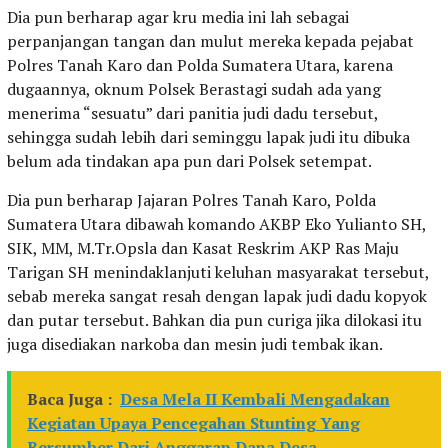
Dia pun berharap agar kru media ini lah sebagai
perpanjangan tangan dan mulut mereka kepada pejabat
Polres Tanah Karo dan Polda Sumatera Utara, karena
dugaannya, oknum Polsek Berastagi sudah ada yang
menerima “sesuatu” dari panitia judi dadu tersebut,
sehingga sudah lebih dari seminggu lapak judi itu dibuka
belum ada tindakan apa pun dari Polsek setempat.
Dia pun berharap Jajaran Polres Tanah Karo, Polda
Sumatera Utara dibawah komando AKBP Eko Yulianto SH,
SIK, MM, M.Tr.Opsla dan Kasat Reskrim AKP Ras Maju
Tarigan SH menindaklanjuti keluhan masyarakat tersebut,
sebab mereka sangat resah dengan lapak judi dadu kopyok
dan putar tersebut. Bahkan dia pun curiga jika dilokasi itu
juga disediakan narkoba dan mesin judi tembak ikan.
Baca Juga :
Desa Mela II Kembali Mengadakan
Kegiatan Upaya Pencegahan Stunting Yang
Bersumber Dari Anggaran Dana Desa