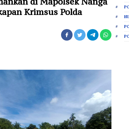
mankan di Mapolsek Nanga
PO
kapan Krimsus Polda
HU
P
P