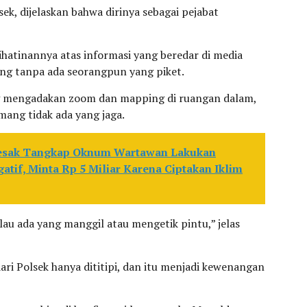
k, dijelaskan bahwa dirinya sebagai pejabat
hatinannya atas informasi yang beredar di media
ong tanpa ada seorangpun yang piket.
ng mengadakan zoom dan mapping di ruangan dalam,
emang tidak ada yang jaga.
desak Tangkap Oknum Wartawan Lakukan
atif, Minta Rp 5 Miliar Karena Ciptakan Iklim
au ada yang manggil atau mengetik pintu,” jelas
ri Polsek hanya dititipi, dan itu menjadi kewenangan