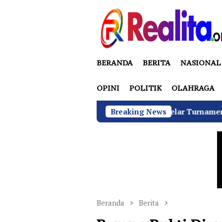
Loncat
ke
konten
BERANDA
BERITA
NASIONAL
OPINI
POLITIK
OLAHRAGA
RIB Jaya Labuhanbatu Gelar Turnamen Catur Antarwartawan,
Breaking News
Beranda
Berita