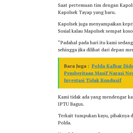
Saat pertemuan tim dengan Kapolse
Kapolsek Tayap yang baru.
Kapolsek juga menyampaikan kepri
Sosial kalau Mapolsek sempat kos
“Padahal pada hari itu kami seda
sehingga jika dilihat dari depan m
Baca Juga :
Polda Kalbar Di
Pemberitaan Masif Narasi Neg
Investasi Tidak Kondusif
Kami tidak ada yang mendengar kal
IPTU Bagus.
Terkait tumpukan kayu, pihaknya da
Polda.