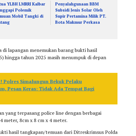
tua YLBH LMRRI Kalbar
Penyalahgunaan BBM
nggapi Polemik
Subsidi Jenis Solar Oleh
muan Mobil Tangki di
Supir Pertamina Milik PT.
ntang
Bota Makmur Perkasa
a di lapangan menemukan barang bukti hasil
15) hingga tahun 2025 masih menumpuk di depan
 Polres Simalungun Bekuk Pelaku
m, Pesan Keras: Tidak Ada Tempat Bagi
n yang terpasang police line dengan berbagai
4 meter, 8cm x 8 cm x 4 meter.
ukti hasil tangkapan/temuan dari Ditreskrimsus Polda