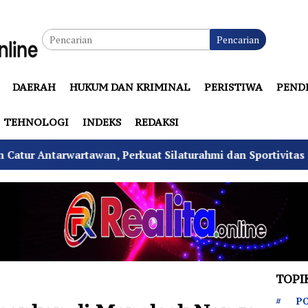
Pencarian
DAERAH
HUKUM DAN KRIMINAL
PERISTIWA
PEND
TEHNOLOGI
INDEKS
REDAKSI
 Perkuat Silaturahmi dan Sportivitas
Tekan Fatalit
TOPI
PO