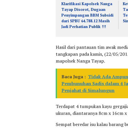
Klarifikasi Kapolsek Nanga
Ke
Tayap Disorot, Dugaan
Ta
Penyimpangan BBM Subsidi
Te
dari SPBU 64.788.12 Masih
Si
Jadi Perhatian Publik !!!
Hasil dari pantauan tim awak medi
tangkapan pada kamis, (22/05/20
mapolsek Nanga Tayap.
Baca Juga :
Tidak Ada Ampun!
Pembunuhan Sadis dalam 4 Ja
Penjahat di Simalungun
Terdapat 4 tumpukan kayu gergajia
ukuran, diantaranya 8cm x 16cm x 
Sempat beredar isu kalau barang b