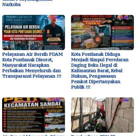
Narkoba
Pelayanan Air Bersih PDAM
Kota Pontianak Diduga
Kota Pontianak Disorot,
Menjadi Simpul Peredaran
Masyarakat Harapkan
Daging Beku Ilegal di
Perbaikan Menyeluruh dan
Kalimantan Barat, Kebal
Transparansi Pelayanan !!!
Hukum, Pengawasan
Pemkot Dipertanyakan
Publik !!!