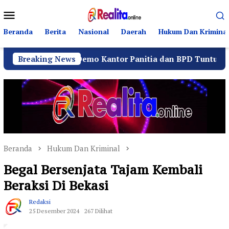
Loncat
Menu
ke
Mobile
konten
Beranda
Berita
Nasional
Daerah
Hukum Dan Kriminal
ksi Demo Kantor Panitia dan BPD Tuntut Netralitas
Breaking News
Beranda
Hukum Dan Kriminal
Begal Bersenjata Tajam Kembali
Beraksi Di Bekasi
Redaksi
25 Desember 2024
267 Dilihat