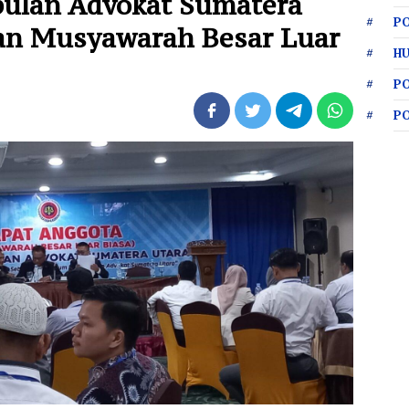
ulan Advokat Sumatera
PO
an Musyawarah Besar Luar
HU
P
P