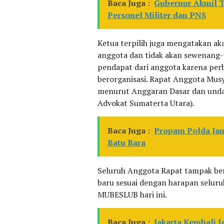
Baca Juga :
Gubernur Akmil T
Personel Militer dan PNS
Ketua terpilih juga mengatakan 
anggota dan tidak akan sewenang
pendapat dari anggota karena per
berorganisasi. Rapat Anggota Musya
menurut Anggaran Dasar dan und
Advokat Sumaterta Utara).
Baca Juga :
Propam Polda Ja
Batu Bara
Seluruh Anggota Rapat tampak be
baru sesuai dengan harapan selur
MUBESLUB hari ini.
Baca Juga :
Jakarta Kembali J