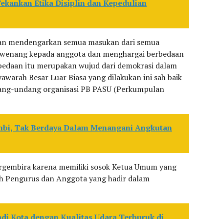
ekankan Etika Disiplin dan Kepedulian
akan mendengarkan semua masukan dari semua
-wenang kepada anggota dan menghargai berbedaan
bedaan itu merupakan wujud dari demokrasi dalam
warah Besar Luar Biasa yang dilakukan ini sah baik
ang-undang organisasi PB PASU (Perkumpulan
mbi, Tak Berdaya Dalam Menangani Angkutan
rgembira karena memiliki sosok Ketua Umum yang
uh Pengurus dan Anggota yang hadir dalam
adi Kota dengan Kualitas Udara Terburuk di