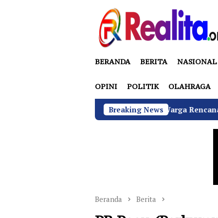
Loncat
ke
konten
BERANDA
BERITA
NASIONAL
OPINI
POLITIK
OLAHRAGA
Sukamulya Memanas, 2000 Warga Rencana Gelar Aksi Demo K
Breaking News
Beranda
Berita