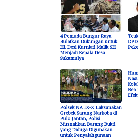
4 Pemuda Bungur Raya
Teuk
Bulatkan Dukungan untuk
DPD 
Hj. Desi Kurniati Malik SH
Peke
Menjadi Kepala Desa
Sukamulya
Huma
Nasu
Kola
Bea 
Efek
Polsek NA IX-X Laksanakan
Grebek Sarang Narkoba di
Pulo Jantan, Polisi
Musnahkan Barang Bukti
yang Diduga Digunakan
untuk Penyalahgunaan