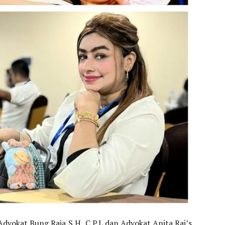
Advokat Bung Raja,S.H.,C.P.L dan Advokat Anita Raj’s