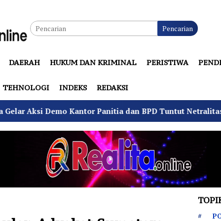
Pencarian
DAERAH
HUKUM DAN KRIMINAL
PERISTIWA
PEND
TEHNOLOGI
INDEKS
REDAKSI
antor Panitia dan BPD Tuntut Netralitas
Komando A
TOPI
PO