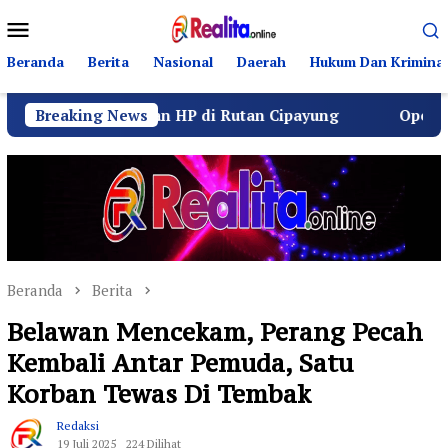
Loncat
Menu
ke
Mobile
konten
Beranda
Berita
Nasional
Daerah
Hukum Dan Kriminal
ti Dugaan HP di Rutan Cipayung
Breaking News
Operasi Senyap Kej
Beranda
Berita
Belawan Mencekam, Perang Pecah
Kembali Antar Pemuda, Satu
Korban Tewas Di Tembak
Redaksi
19 Juli 2025
224 Dilihat