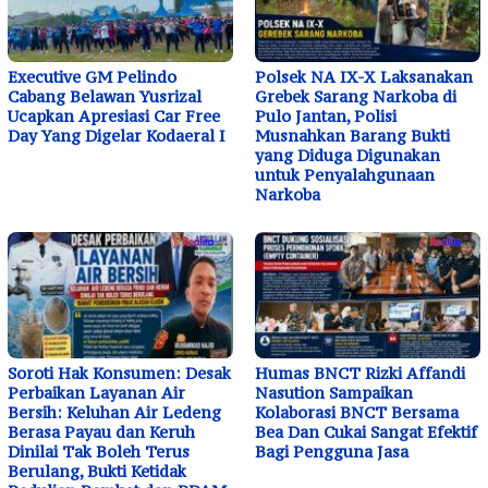
Executive GM Pelindo
Polsek NA IX-X Laksanakan
Cabang Belawan Yusrizal
Grebek Sarang Narkoba di
Ucapkan Apresiasi Car Free
Pulo Jantan, Polisi
Day Yang Digelar Kodaeral I
Musnahkan Barang Bukti
yang Diduga Digunakan
untuk Penyalahgunaan
Narkoba
Soroti Hak Konsumen: Desak
Humas BNCT Rizki Affandi
Perbaikan Layanan Air
Nasution Sampaikan
Bersih: Keluhan Air Ledeng
Kolaborasi BNCT Bersama
Berasa Payau dan Keruh
Bea Dan Cukai Sangat Efektif
Dinilai Tak Boleh Terus
Bagi Pengguna Jasa
Berulang, Bukti Ketidak