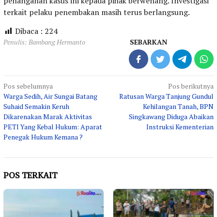
penanganan kasus ini kepada pihak berwenang. Investigasi
terkait pelaku penembakan masih terus berlangsung.
Dibaca :
224
Penulis: Bambang Hermanto
SEBARKAN
Navigasi
Pos sebelumnya
Pos berikutnya
Warga Sedih, Air Sungai Batang
Ratusan Warga Tanjung Gundul
pos
Suhaid Semakin Keruh
Kehilangan Tanah, BPN
Dikarenakan Marak Aktivitas
Singkawang Diduga Abaikan
PETI Yang Kebal Hukum: Aparat
Instruksi Kementerian
Penegak Hukum Kemana ?
POS TERKAIT