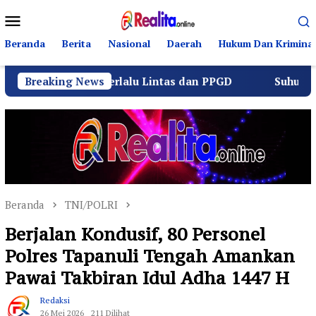
Loncat
Menu
ke
Mobile
konten
Beranda
Berita
Nasional
Daerah
Hukum Dan Kriminal
rtib Berlalu Lintas dan PPGD
Breaking News
Suhu Pilkades Sukamul
Beranda
TNI/POLRI
Berjalan Kondusif, 80 Personel
Polres Tapanuli Tengah Amankan
Pawai Takbiran Idul Adha 1447 H
Redaksi
26 Mei 2026
211 Dilihat