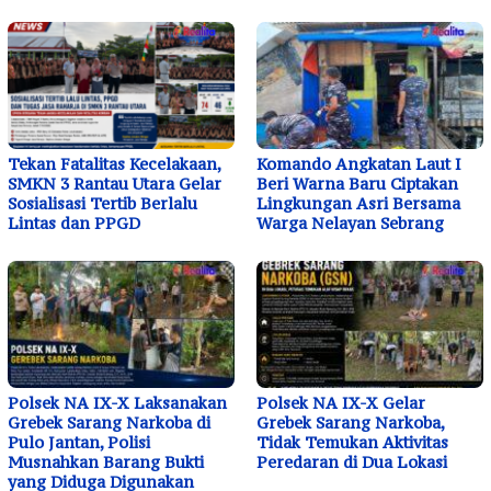
Tekan Fatalitas Kecelakaan,
Komando Angkatan Laut I
SMKN 3 Rantau Utara Gelar
Beri Warna Baru Ciptakan
Sosialisasi Tertib Berlalu
Lingkungan Asri Bersama
Lintas dan PPGD
Warga Nelayan Sebrang
Polsek NA IX-X Laksanakan
Polsek NA IX-X Gelar
Grebek Sarang Narkoba di
Grebek Sarang Narkoba,
Pulo Jantan, Polisi
Tidak Temukan Aktivitas
Musnahkan Barang Bukti
Peredaran di Dua Lokasi
yang Diduga Digunakan