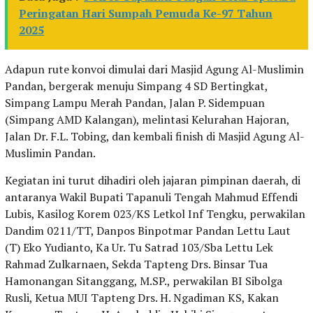
Peringatan Hari Sumpah Pemuda Ke-97 Tahun
2025
Adapun rute konvoi dimulai dari Masjid Agung Al-Muslimin
Pandan, bergerak menuju Simpang 4 SD Bertingkat,
Simpang Lampu Merah Pandan, Jalan P. Sidempuan
(Simpang AMD Kalangan), melintasi Kelurahan Hajoran,
Jalan Dr. F.L. Tobing, dan kembali finish di Masjid Agung Al-
Muslimin Pandan.
Kegiatan ini turut dihadiri oleh jajaran pimpinan daerah, di
antaranya Wakil Bupati Tapanuli Tengah Mahmud Effendi
Lubis, Kasilog Korem 023/KS Letkol Inf Tengku, perwakilan
Dandim 0211/TT, Danpos Binpotmar Pandan Lettu Laut
(T) Eko Yudianto, Ka Ur. Tu Satrad 103/Sba Lettu Lek
Rahmad Zulkarnaen, Sekda Tapteng Drs. Binsar Tua
Hamonangan Sitanggang, M.SP., perwakilan BI Sibolga
Rusli, Ketua MUI Tapteng Drs. H. Ngadiman KS, Kakan