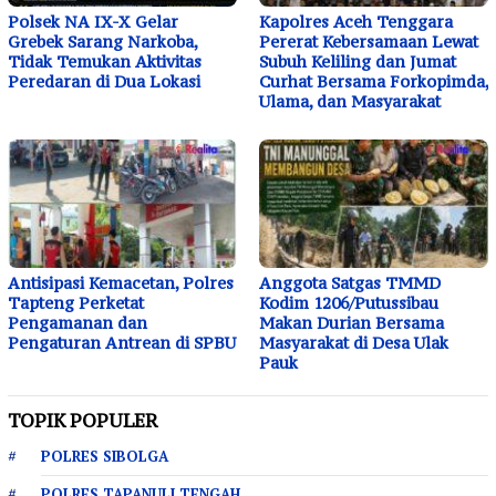
Polsek NA IX-X Gelar
Kapolres Aceh Tenggara
Grebek Sarang Narkoba,
Pererat Kebersamaan Lewat
Tidak Temukan Aktivitas
Subuh Keliling dan Jumat
Peredaran di Dua Lokasi
Curhat Bersama Forkopimda,
Ulama, dan Masyarakat
Antisipasi Kemacetan, Polres
Anggota Satgas TMMD
Tapteng Perketat
Kodim 1206/Putussibau
Pengamanan dan
Makan Durian Bersama
Pengaturan Antrean di SPBU
Masyarakat di Desa Ulak
Pauk
TOPIK POPULER
POLRES SIBOLGA
POLRES TAPANULI TENGAH