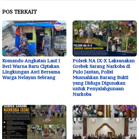
POS TERKAIT
Komando Angkatan Laut I
Polsek NA IX-X Laksanakan
Beri Warna Baru Ciptakan
Grebek Sarang Narkoba di
Lingkungan Asri Bersama
Pulo Jantan, Polisi
Warga Nelayan Sebrang
Musnahkan Barang Bukti
yang Diduga Digunakan
untuk Penyalahgunaan
Narkoba