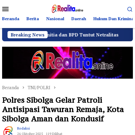
Loncat
Menu
ke
Mobile
konten
Beranda
Berita
Nasional
Daerah
Hukum Dan Kriminal
Panitia dan BPD Tuntut Netralitas
Breaking News
Komando Angkat
Beranda
TNI/POLRI
Polres Sibolga Gelar Patroli
Antisipasi Tawuran Remaja, Kota
Sibolga Aman dan Kondusif
Redaksi
26 Oktober 2025
119 Dilihat