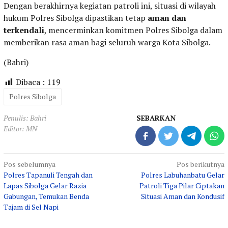
Dengan berakhirnya kegiatan patroli ini, situasi di wilayah
hukum Polres Sibolga dipastikan tetap
aman dan
terkendali
, mencerminkan komitmen Polres Sibolga dalam
memberikan rasa aman bagi seluruh warga Kota Sibolga.
(Bahri)
Dibaca :
119
Polres Sibolga
Penulis: Bahri
SEBARKAN
Editor: MN
Navigasi
Pos sebelumnya
Pos berikutnya
Polres Tapanuli Tengah dan
Polres Labuhanbatu Gelar
pos
Lapas Sibolga Gelar Razia
Patroli Tiga Pilar Ciptakan
Gabungan, Temukan Benda
Situasi Aman dan Kondusif
Tajam di Sel Napi