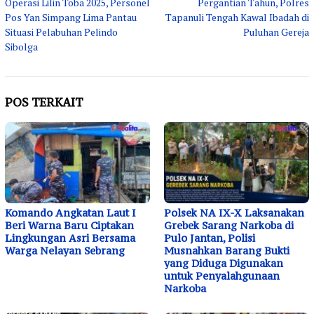
Operasi Lilin Toba 2025, Personel
Pergantian Tahun, Polres
Pos Yan Simpang Lima Pantau
Tapanuli Tengah Kawal Ibadah di
Situasi Pelabuhan Pelindo
Puluhan Gereja
Sibolga
POS TERKAIT
Komando Angkatan Laut I
Polsek NA IX-X Laksanakan
Beri Warna Baru Ciptakan
Grebek Sarang Narkoba di
Lingkungan Asri Bersama
Pulo Jantan, Polisi
Warga Nelayan Sebrang
Musnahkan Barang Bukti
yang Diduga Digunakan
untuk Penyalahgunaan
Narkoba