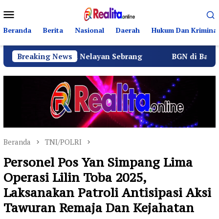
Loncat
Menu
ke
Mobile
konten
Beranda
Berita
Nasional
Daerah
Hukum Dan Kriminal
 Warga Nelayan Sebrang
Breaking News
BGN di Bawah Sudaryono Gen
Beranda
TNI/POLRI
Personel Pos Yan Simpang Lima
Operasi Lilin Toba 2025,
Laksanakan Patroli Antisipasi Aksi
Tawuran Remaja Dan Kejahatan