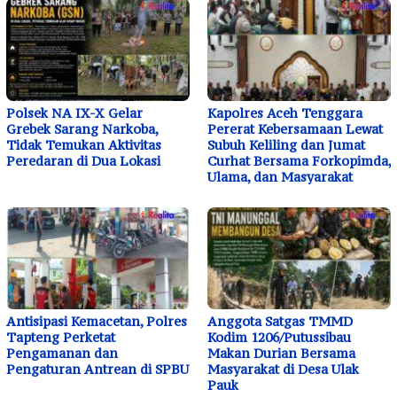
Polsek NA IX-X Gelar
Kapolres Aceh Tenggara
Grebek Sarang Narkoba,
Pererat Kebersamaan Lewat
Tidak Temukan Aktivitas
Subuh Keliling dan Jumat
Peredaran di Dua Lokasi
Curhat Bersama Forkopimda,
Ulama, dan Masyarakat
Antisipasi Kemacetan, Polres
Anggota Satgas TMMD
Tapteng Perketat
Kodim 1206/Putussibau
Pengamanan dan
Makan Durian Bersama
Pengaturan Antrean di SPBU
Masyarakat di Desa Ulak
Pauk