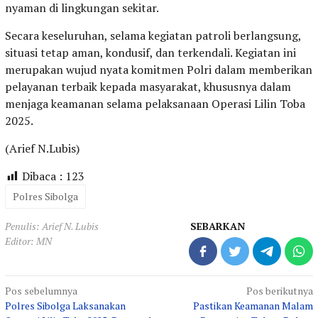
nyaman di lingkungan sekitar.
Secara keseluruhan, selama kegiatan patroli berlangsung,
situasi tetap aman, kondusif, dan terkendali. Kegiatan ini
merupakan wujud nyata komitmen Polri dalam memberikan
pelayanan terbaik kepada masyarakat, khususnya dalam
menjaga keamanan selama pelaksanaan Operasi Lilin Toba
2025.
(Arief N.Lubis)
Dibaca :
123
Polres Sibolga
Penulis: Arief N. Lubis
SEBARKAN
Editor: MN
Navigasi
Pos sebelumnya
Pos berikutnya
Polres Sibolga Laksanakan
Pastikan Keamanan Malam
pos