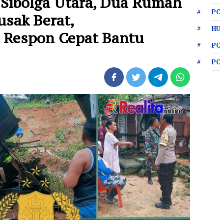
 Sibolga Utara, Dua Rumah
PO
sak Berat,
HU
 Respon Cepat Bantu
P
P