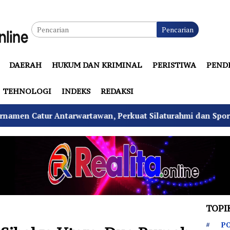
Pencarian
DAERAH
HUKUM DAN KRIMINAL
PERISTIWA
PEND
TEHNOLOGI
INDEKS
REDAKSI
rwartawan, Perkuat Silaturahmi dan Sportivitas
Tek
TOPI
PO