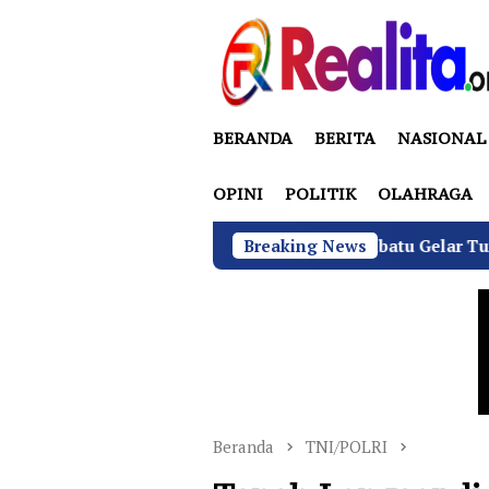
Loncat
ke
konten
BERANDA
BERITA
NASIONAL
OPINI
POLITIK
OLAHRAGA
GRIB Jaya Labuhanbatu Gelar Turnamen Catur Anta
Breaking News
Beranda
TNI/POLRI