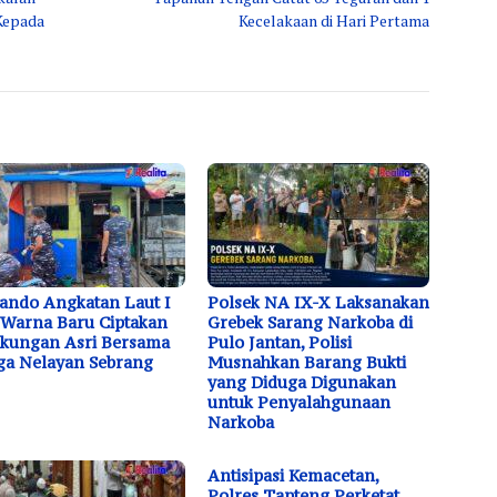
Kepada
Kecelakaan di Hari Pertama
ndo Angkatan Laut I
Polsek NA IX-X Laksanakan
 Warna Baru Ciptakan
Grebek Sarang Narkoba di
kungan Asri Bersama
Pulo Jantan, Polisi
a Nelayan Sebrang
Musnahkan Barang Bukti
yang Diduga Digunakan
untuk Penyalahgunaan
Narkoba
Antisipasi Kemacetan,
Polres Tapteng Perketat