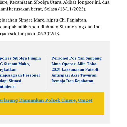
re, Kecamatan Sibolga Utara. Akibat longsor ini, dua
mi kerusakan berat, Selasa (18/11/2025).
lurahan Simare Mare, Aiptu Ch. Panjaitan,
dampak milik Abdul Rahman Situmorang dan Ibu
rjadi sekitar pukul 06.30 WIB.
polres Sibolga Pimpin
Personel Pos Yan Simpang
G Sispam Mako,
Lima Operasi Lilin Toba
ngkatkan
2025, Laksanakan Patroli
siapsiagaan Personel
Antisipasi Aksi Tawuran
dapi Situasi
Remaja Dan Kejahatan
ntinjensi
erlarang Diamankan Polsek Cinere, Omzet