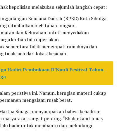
ihak kepolisian melakukan sejumlah langkah cepat:
nanggulangan Bencana Daerah (BPBD) Kota Sibolga
ng ditimbulkan oleh tanah longsor.
camatan dan Kelurahan untuk menyediakan
rga korban bila diperlukan.
tuk sementara tidak menempati rumahnya dan
idak jauh dari lokasi kejadian.
lga Hadiri Pembukaan D’Nauli Festival Tahun
lga
alam peristiwa ini. Namun, kerugian materil cukup
 permanen mengalami rusak berat.
 Martua Sinaga, menyampaikan bahwa kehadiran
h masyarakat sangat penting. “Bhabinkamtibmas
selalu hadir untuk membantu dan melindungi