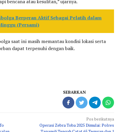
i bencana atau kesulitan,” ujarnya.
ibolga Berperan Aktif Sebagai Pelatih dalam
Minggu (Persami)
olga saat ini masih memantau kondisi lokasi serta
rban dapat terpenuhi dengan baik.
SEBARKAN
Pos berikutnya
To
Operasi Zebra Toba 2025 Dimulai: Polres
kalan
Tapanuli Tengah Catat 65 Teguran dan 1