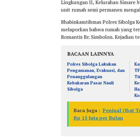
Lingkungan II, Kelurahan Simare Ma
unit rumah semi permanen mengala
Bhabinkamtibmas Polres Sibolga Ke
melaporkan bahwa rumah yang ter
Romantis Br. Simbolon. Kejadian te
BACAAN LAINNYA
Polres Sibolga Lakukan
Ka
Pengamanan, Evakuasi, dan
TF
Penanggulangan
Ti
Kebakaran Pasar Nauli
Ke
Sibolga
Ha
Ko
Baca Juga :
Penjual Obat T
Rp 15 Juta per Bulan