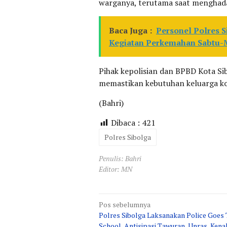
warganya, terutama saat menghadap
Baca Juga :
Personel Polres S
Kegiatan Perkemahan Sabtu-
Pihak kepolisian dan BPBD Kota Sib
memastikan kebutuhan keluarga ko
(Bahri)
Dibaca :
421
Polres Sibolga
Penulis: Bahri
Editor: MN
Navigasi
Pos sebelumnya
Polres Sibolga Laksanakan Police Goes 
pos
School, Antisipasi Tawuran, Unras, Kena