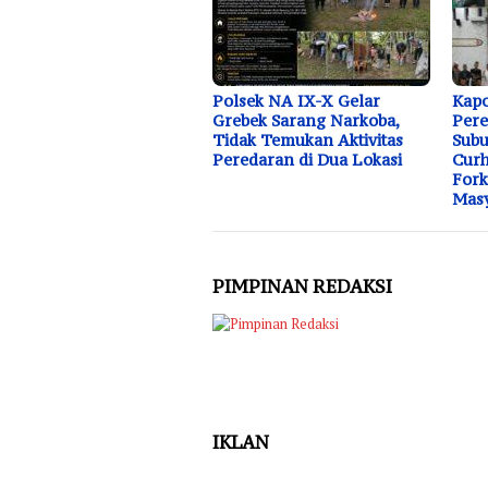
Polsek NA IX-X Gelar
Kapo
Grebek Sarang Narkoba,
Pere
Tidak Temukan Aktivitas
Subu
Peredaran di Dua Lokasi
Curh
Fork
Masy
PIMPINAN REDAKSI
IKLAN