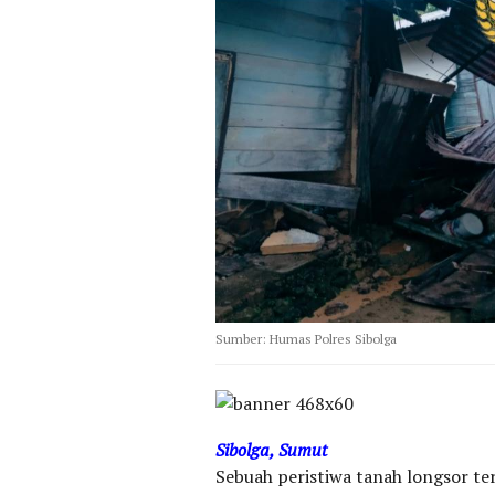
Sumber: Humas Polres Sibolga
Sibolga, Sumut
Sebuah peristiwa tanah longsor ter