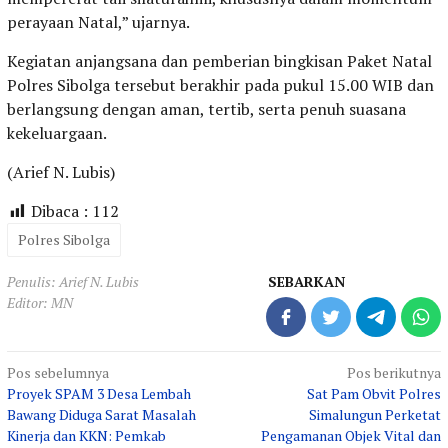
perayaan Natal,” ujarnya.
Kegiatan anjangsana dan pemberian bingkisan Paket Natal
Polres Sibolga tersebut berakhir pada pukul 15.00 WIB dan
berlangsung dengan aman, tertib, serta penuh suasana
kekeluargaan.
(Arief N. Lubis)
Dibaca :
112
Polres Sibolga
Penulis: Arief N. Lubis
SEBARKAN
Editor: MN
Navigasi
Pos sebelumnya
Pos berikutnya
Proyek SPAM 3 Desa Lembah
Sat Pam Obvit Polres
pos
Bawang Diduga Sarat Masalah
Simalungun Perketat
Kinerja dan KKN: Pemkab
Pengamanan Objek Vital dan