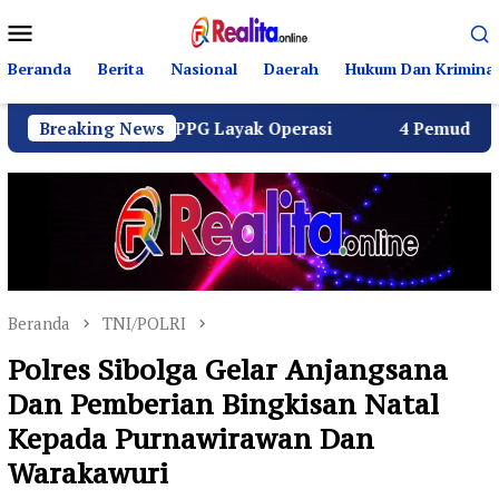
Loncat
Menu
ke
Mobile
konten
Beranda
Berita
Nasional
Daerah
Hukum Dan Kriminal
eluruh SPPG Layak Operasi
Breaking News
4 Pemuda Bungur Raya Bul
Beranda
TNI/POLRI
Polres Sibolga Gelar Anjangsana
Dan Pemberian Bingkisan Natal
Kepada Purnawirawan Dan
Warakawuri