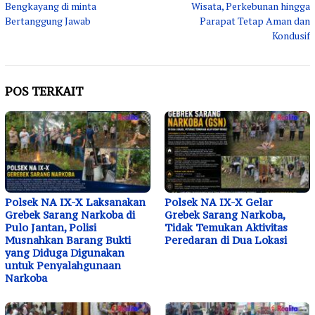
Bengkayang di minta
Wisata, Perkebunan hingga
Bertanggung Jawab
Parapat Tetap Aman dan
Kondusif
POS TERKAIT
Polsek NA IX-X Laksanakan
Polsek NA IX-X Gelar
Grebek Sarang Narkoba di
Grebek Sarang Narkoba,
Pulo Jantan, Polisi
Tidak Temukan Aktivitas
Musnahkan Barang Bukti
Peredaran di Dua Lokasi
yang Diduga Digunakan
untuk Penyalahgunaan
Narkoba