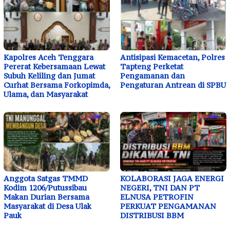
Kapolres Aceh Tenggara
Antisipasi Kemacetan, Polres
Pererat Kebersamaan Lewat
Tapteng Perketat
Subuh Keliling dan Jumat
Pengamanan dan
Curhat Bersama Forkopimda,
Pengaturan Antrean di SPBU
Ulama, dan Masyarakat
Anggota Satgas TMMD
KOLABORASI JAGA ENERGI
Kodim 1206/Putussibau
NEGERI, TNI DAN PT
Makan Durian Bersama
ELNUSA PETROFIN
Masyarakat di Desa Ulak
PERKUAT PENGAMANAN
Pauk
DISTRIBUSI BBM