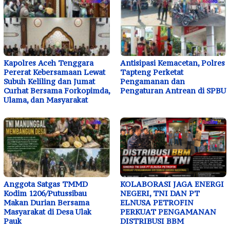
Kapolres Aceh Tenggara
Antisipasi Kemacetan, Polres
Pererat Kebersamaan Lewat
Tapteng Perketat
Subuh Keliling dan Jumat
Pengamanan dan
Curhat Bersama Forkopimda,
Pengaturan Antrean di SPBU
Ulama, dan Masyarakat
Anggota Satgas TMMD
KOLABORASI JAGA ENERGI
Kodim 1206/Putussibau
NEGERI, TNI DAN PT
Makan Durian Bersama
ELNUSA PETROFIN
Masyarakat di Desa Ulak
PERKUAT PENGAMANAN
Pauk
DISTRIBUSI BBM