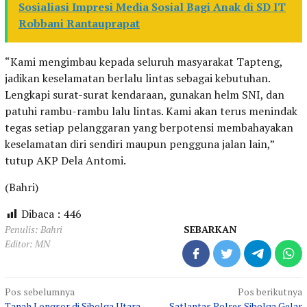
Sosialiasi Impresi Media Sosial Bagi Anak di SD IT
Robbani Rantauprapat
“Kami mengimbau kepada seluruh masyarakat Tapteng,
jadikan keselamatan berlalu lintas sebagai kebutuhan.
Lengkapi surat-surat kendaraan, gunakan helm SNI, dan
patuhi rambu-rambu lalu lintas. Kami akan terus menindak
tegas setiap pelanggaran yang berpotensi membahayakan
keselamatan diri sendiri maupun pengguna jalan lain,”
tutup AKP Dela Antomi.
(Bahri)
Dibaca :
446
Penulis: Bahri
SEBARKAN
Editor: MN
Navigasi
Pos sebelumnya
Pos berikutnya
Tanah Longsor di Sibolga Utara,
Satlantas Polres Sibolga Gelar