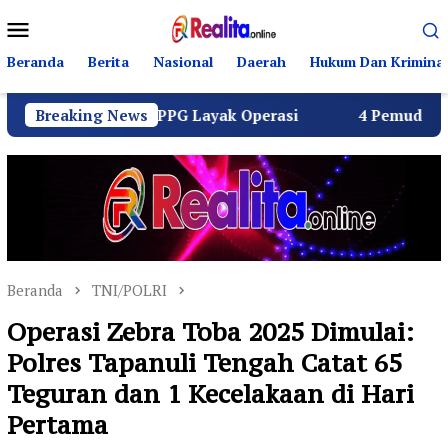
Loncat
Menu
ke
Mobile
konten
Beranda
Berita
Nasional
Daerah
Hukum Dan Kriminal
eluruh SPPG Layak Operasi
Breaking News
4 Pemuda Bungur Raya Bul
Beranda
TNI/POLRI
Operasi Zebra Toba 2025 Dimulai:
Polres Tapanuli Tengah Catat 65
Teguran dan 1 Kecelakaan di Hari
Pertama