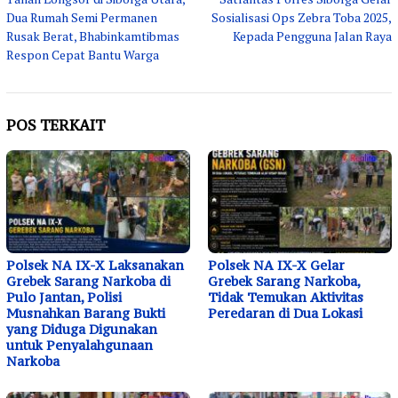
pos
Dua Rumah Semi Permanen
Sosialisasi Ops Zebra Toba 2025,
Rusak Berat, Bhabinkamtibmas
Kepada Pengguna Jalan Raya
Respon Cepat Bantu Warga
POS TERKAIT
Polsek NA IX-X Laksanakan
Polsek NA IX-X Gelar
Grebek Sarang Narkoba di
Grebek Sarang Narkoba,
Pulo Jantan, Polisi
Tidak Temukan Aktivitas
Musnahkan Barang Bukti
Peredaran di Dua Lokasi
yang Diduga Digunakan
untuk Penyalahgunaan
Narkoba