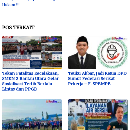
Hukum !!!
POS TERKAIT
Tekan Fatalitas Kecelakaan,
Teuku Akbar, Jadi Ketua DPD
SMKN 3 Rantau Utara Gelar
Sumut Federasi Serikat
Sosialisasi Tertib Berlalu
Pekerja – F. SPBMPB
Lintas dan PPGD