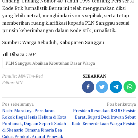
Undang-Undang Nomor 40 Tahun 1999 tentang Pers serta
Kode Etik Jurnalistik.Berita ini telah menggunakan diksi
yang lebih netral, menghindari vonis sepihak, serta tetap
memberikan ruang klarifikasi kepada PLN Sanggau sesuai
prinsip keberimbangan dalam Kode Etik Jurnalistik.
Sumber: Warga Sebuduh, Kabupaten Sanggau
Dibaca :
304
PLN Sanggau Abaikan Kebutuhan Dasar Warga
Penulis: MN/Tim-Red
SEBARKAN
Editor: MN
Navigasi
Pos sebelumnya
Pos berikutnya
Najib: Maraknya Peredaran
Presiden Resmikan RSUD Pesisir
pos
Rokok Ilegal Jenis Helium di Kota
Barat, Bupati Dedi Irawan Sebut
Pontianak, Dugaan Seperti Sudah
Kado Kemerdekaan Warga Pesisir
di Skenario, Dimana Kinerja Bea
Cukai, Pemkot, Aparat Penegak