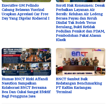
Executive GM Pelindo
Soroti Hak Konsumen: Desak
Cabang Belawan Yusrizal
Perbaikan Layanan Air
Ucapkan Apresiasi Car Free
Bersih: Keluhan Air Ledeng
Day Yang Digelar Kodaeral I
Berasa Payau dan Keruh
Dinilai Tak Boleh Terus
Berulang, Bukti Ketidak
Pedulian Pemkot dan PDAM,
Pembodohan Pakai Alasan
Klasik
Humas BNCT Rizki Affandi
BNCT Sambut Baik
Nasution Sampaikan
Kedatangan Benchmarking
Kolaborasi BNCT Bersama
PT Kaltim Kariangau
Bea Dan Cukai Sangat Efektif
Terminal
Bagi Pengguna Jasa