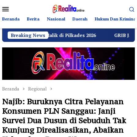
Loncat
Menu
ke
Mobile
konten
Beranda
Berita
Nasional
Daerah
Hukum Dan Kriminal
ti Malik di Pilkades 2026
Breaking News
GRIB Jaya Labuhanbatu Ge
Beranda
Regional
Najib: Buruknya Citra Pelayanan
Konsumen PLN Sanggau: Janji
Survei Dua Dusun di Sebuduh Tak
Kunjung Direalisasikan, Abaikan