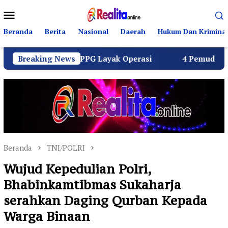
Loncat
Menu
ke
Mobile
konten
Beranda
Berita
Nasional
Daerah
Hukum Dan Kriminal
luruh SPPG Layak Operasi
Breaking News
4 Pemuda Bungur Raya Bul
Beranda
TNI/POLRI
Wujud Kepedulian Polri,
Bhabinkamtibmas Sukaharja
serahkan Daging Qurban Kepada
Warga Binaan