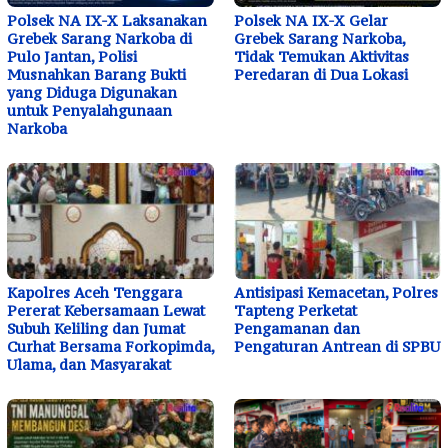
Polsek NA IX-X Laksanakan
Polsek NA IX-X Gelar
Grebek Sarang Narkoba di
Grebek Sarang Narkoba,
Pulo Jantan, Polisi
Tidak Temukan Aktivitas
Musnahkan Barang Bukti
Peredaran di Dua Lokasi
yang Diduga Digunakan
untuk Penyalahgunaan
Narkoba
Kapolres Aceh Tenggara
Antisipasi Kemacetan, Polres
Pererat Kebersamaan Lewat
Tapteng Perketat
Subuh Keliling dan Jumat
Pengamanan dan
Curhat Bersama Forkopimda,
Pengaturan Antrean di SPBU
Ulama, dan Masyarakat