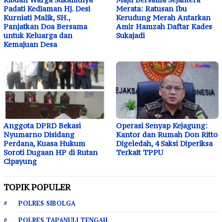
Padati Kediaman Hj. Desi
Merata: Ratusan Ibu
Kurniati Malik, SH.,
Kerudung Merah Antarkan
Panjatkan Doa Bersama
Amir Hamzah Daftar Kades
untuk Keluarga dan
Sukajadi
Kemajuan Desa
Anggota DPRD Bekasi
Operasi Senyap Kejagung:
Nyumarno Disidang
Kantor dan Rumah Don Ritto
Perdana, Kuasa Hukum
Digeledah, 4 Saksi Diperiksa
Soroti Dugaan HP di Rutan
Terkait TPPU
Cipayung
TOPIK POPULER
POLRES SIBOLGA
POLRES TAPANULI TENGAH