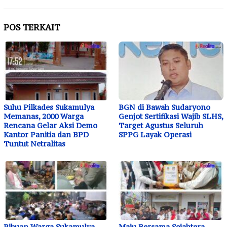
POS TERKAIT
Suhu Pilkades Sukamulya
BGN di Bawah Sudaryono
Memanas, 2000 Warga
Genjot Sertifikasi Wajib SLHS,
Rencana Gelar Aksi Demo
Target Agustus Seluruh
Kantor Panitia dan BPD
SPPG Layak Operasi
Tuntut Netralitas
Ribuan Warga Sukamulya
Maju Bersama Sejahtera