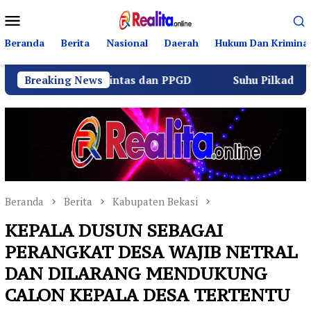
Loncat
Menu
ke
Mobile
konten
Beranda
Berita
Nasional
Daerah
Hukum Dan Kriminal
Berlalu Lintas dan PPGD
Breaking News
Suhu Pilkades Sukamulya Me
Beranda
Berita
Kabupaten Bekasi
KEPALA DUSUN SEBAGAI
PERANGKAT DESA WAJIB NETRAL
DAN DILARANG MENDUKUNG
CALON KEPALA DESA TERTENTU