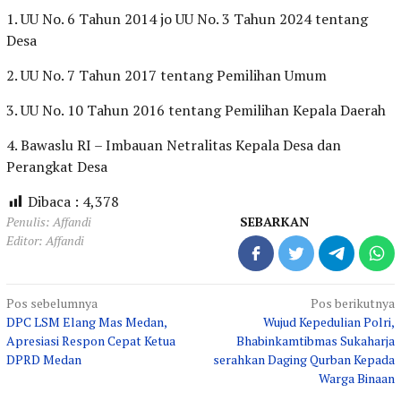
1. UU No. 6 Tahun 2014 jo UU No. 3 Tahun 2024 tentang
Desa
2. UU No. 7 Tahun 2017 tentang Pemilihan Umum
3. UU No. 10 Tahun 2016 tentang Pemilihan Kepala Daerah
4. Bawaslu RI – Imbauan Netralitas Kepala Desa dan
Perangkat Desa
Dibaca :
4,378
Penulis: Affandi
SEBARKAN
Editor: Affandi
Navigasi
Pos sebelumnya
Pos berikutnya
DPC LSM Elang Mas Medan,
Wujud Kepedulian Polri,
pos
Apresiasi Respon Cepat Ketua
Bhabinkamtibmas Sukaharja
DPRD Medan
serahkan Daging Qurban Kepada
Warga Binaan