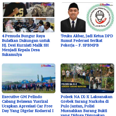
4 Pemuda Bungur Raya
Teuku Akbar, Jadi Ketua DPD
Bulatkan Dukungan untuk
Sumut Federasi Serikat
Hj. Desi Kurniati Malik SH
Pekerja – F. SPBMPB
Menjadi Kepala Desa
Sukamulya
Executive GM Pelindo
Polsek NA IX-X Laksanakan
Cabang Belawan Yusrizal
Grebek Sarang Narkoba di
Ucapkan Apresiasi Car Free
Pulo Jantan, Polisi
Day Yang Digelar Kodaeral I
Musnahkan Barang Bukti
yang Diduga Digunakan