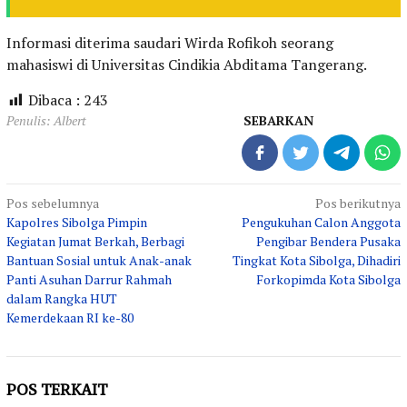
Informasi diterima saudari Wirda Rofikoh seorang
mahasiswi di Universitas Cindikia Abditama Tangerang.
Dibaca :
243
Penulis: Albert
SEBARKAN
Navigasi
Pos sebelumnya
Pos berikutnya
Kapolres Sibolga Pimpin
Pengukuhan Calon Anggota
pos
Kegiatan Jumat Berkah, Berbagi
Pengibar Bendera Pusaka
Bantuan Sosial untuk Anak-anak
Tingkat Kota Sibolga, Dihadiri
Panti Asuhan Darrur Rahmah
Forkopimda Kota Sibolga
dalam Rangka HUT
Kemerdekaan RI ke-80
POS TERKAIT