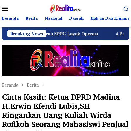
Loncat
Menu
ke
Mobile
konten
Beranda
Berita
Nasional
Daerah
Hukum Dan Kriminal
stus Seluruh SPPG Layak Operasi
Breaking News
4 Pemuda Bungur Ra
Beranda
Berita
Cinta Kasih: Ketua DPRD Madina
H.Erwin Efendi Lubis,SH
Ringankan Uang Kuliah Wirda
Rofikoh Seorang Mahasiswi Penjual