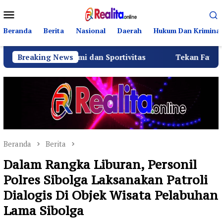
Loncat
Menu
ke
Mobile
konten
Beranda
Berita
Nasional
Daerah
Hukum Dan Kriminal
laturahmi dan Sportivitas
Breaking News
Tekan Fatalitas Kecelaka
Beranda
Berita
Dalam Rangka Liburan, Personil
Polres Sibolga Laksanakan Patroli
Dialogis Di Objek Wisata Pelabuhan
Lama Sibolga