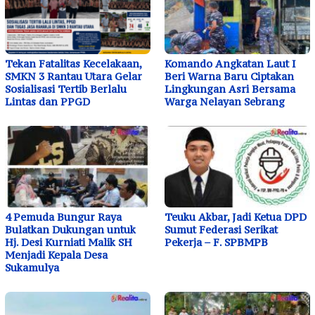
Tekan Fatalitas Kecelakaan,
Komando Angkatan Laut I
SMKN 3 Rantau Utara Gelar
Beri Warna Baru Ciptakan
Sosialisasi Tertib Berlalu
Lingkungan Asri Bersama
Lintas dan PPGD
Warga Nelayan Sebrang
4 Pemuda Bungur Raya
Teuku Akbar, Jadi Ketua DPD
Bulatkan Dukungan untuk
Sumut Federasi Serikat
Hj. Desi Kurniati Malik SH
Pekerja – F. SPBMPB
Menjadi Kepala Desa
Sukamulya