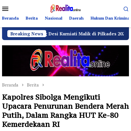
Loncat
Menu
ke
Mobile
konten
Beranda
Berita
Nasional
Daerah
Hukum Dan Kriminal
g Desi Kurniati Malik di Pilkades 2026
Breaking News
GRIB Jaya 
Beranda
Berita
Kapolres Sibolga Mengikuti
Upacara Penurunan Bendera Merah
Putih, Dalam Rangka HUT Ke-80
Kemerdekaan RI