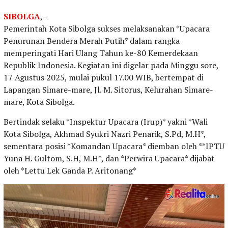
SIBOLGA
,–
Pemerintah Kota Sibolga sukses melaksanakan *Upacara
Penurunan Bendera Merah Putih* dalam rangka
memperingati Hari Ulang Tahun ke-80 Kemerdekaan
Republik Indonesia. Kegiatan ini digelar pada Minggu sore,
17 Agustus 2025, mulai pukul 17.00 WIB, bertempat di
Lapangan Simare-mare, Jl. M. Sitorus, Kelurahan Simare-
mare, Kota Sibolga.
Bertindak selaku *Inspektur Upacara (Irup)* yakni *Wali
Kota Sibolga, Akhmad Syukri Nazri Penarik, S.Pd, M.H*,
sementara posisi *Komandan Upacara* diemban oleh **IPTU
Yuna H. Gultom, S.H, M.H*, dan *Perwira Upacara* dijabat
oleh *Lettu Lek Ganda P. Aritonang*