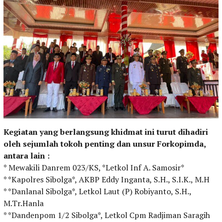
Kegiatan yang berlangsung khidmat ini turut dihadiri
oleh sejumlah tokoh penting dan unsur Forkopimda,
antara lain :
* Mewakili Danrem 023/KS, *Letkol Inf A. Samosir*
* *Kapolres Sibolga*, AKBP Eddy Inganta, S.H., S.I.K., M.H
* *Danlanal Sibolga*, Letkol Laut (P) Robiyanto, S.H.,
M.Tr.Hanla
* *Dandenpom 1/2 Sibolga*, Letkol Cpm Radjiman Saragih