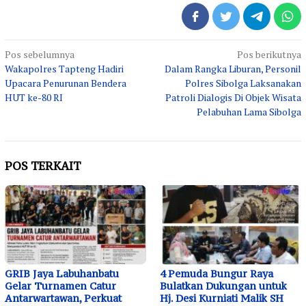
Navigasi
Pos sebelumnya
Pos berikutnya
Wakapolres Tapteng Hadiri
Dalam Rangka Liburan, Personil
pos
Upacara Penurunan Bendera
Polres Sibolga Laksanakan
HUT ke-80 RI
Patroli Dialogis Di Objek Wisata
Pelabuhan Lama Sibolga
POS TERKAIT
GRIB Jaya Labuhanbatu
4 Pemuda Bungur Raya
Gelar Turnamen Catur
Bulatkan Dukungan untuk
Antarwartawan, Perkuat
Hj. Desi Kurniati Malik SH