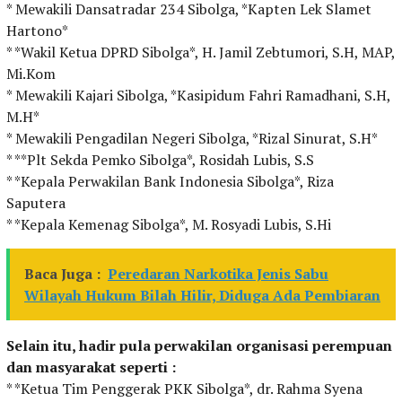
* Mewakili Dansatradar 234 Sibolga, *Kapten Lek Slamet
Hartono*
* *Wakil Ketua DPRD Sibolga*, H. Jamil Zebtumori, S.H, MAP,
Mi.Kom
* Mewakili Kajari Sibolga, *Kasipidum Fahri Ramadhani, S.H,
M.H*
* Mewakili Pengadilan Negeri Sibolga, *Rizal Sinurat, S.H*
* **Plt Sekda Pemko Sibolga*, Rosidah Lubis, S.S
* *Kepala Perwakilan Bank Indonesia Sibolga*, Riza
Saputera
* *Kepala Kemenag Sibolga*, M. Rosyadi Lubis, S.Hi
Baca Juga :
Peredaran Narkotika Jenis Sabu
Wilayah Hukum Bilah Hilir, Diduga Ada Pembiaran
Selain itu, hadir pula perwakilan organisasi perempuan
dan masyarakat seperti :
* *Ketua Tim Penggerak PKK Sibolga*, dr. Rahma Syena