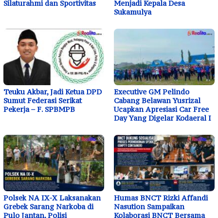
Silaturahmi dan Sportivitas
Menjadi Kepala Desa
Sukamulya
Teuku Akbar, Jadi Ketua DPD
Executive GM Pelindo
Sumut Federasi Serikat
Cabang Belawan Yusrizal
Pekerja – F. SPBMPB
Ucapkan Apresiasi Car Free
Day Yang Digelar Kodaeral I
Polsek NA IX-X Laksanakan
Humas BNCT Rizki Affandi
Grebek Sarang Narkoba di
Nasution Sampaikan
Pulo Jantan, Polisi
Kolaborasi BNCT Bersama