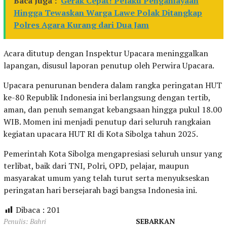
Baca Juga :
Gerak Cepat! Pelaku Penganiayaan
Hingga Tewaskan Warga Lawe Polak Ditangkap
Polres Agara Kurang dari Dua Jam
Acara ditutup dengan Inspektur Upacara meninggalkan
lapangan, disusul laporan penutup oleh Perwira Upacara.
Upacara penurunan bendera dalam rangka peringatan HUT
ke-80 Republik Indonesia ini berlangsung dengan tertib,
aman, dan penuh semangat kebangsaan hingga pukul 18.00
WIB. Momen ini menjadi penutup dari seluruh rangkaian
kegiatan upacara HUT RI di Kota Sibolga tahun 2025.
Pemerintah Kota Sibolga mengapresiasi seluruh unsur yang
terlibat, baik dari TNI, Polri, OPD, pelajar, maupun
masyarakat umum yang telah turut serta menyukseskan
peringatan hari bersejarah bagi bangsa Indonesia ini.
Dibaca :
201
Penulis: Bahri
SEBARKAN