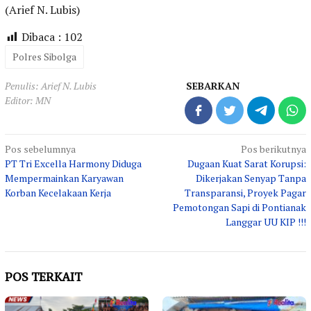
(Arief N. Lubis)
Dibaca :
102
Polres Sibolga
Penulis: Arief N. Lubis
SEBARKAN
Editor: MN
Navigasi
Pos sebelumnya
Pos berikutnya
PT Tri Excella Harmony Diduga
Dugaan Kuat Sarat Korupsi:
pos
Mempermainkan Karyawan
Dikerjakan Senyap Tanpa
Korban Kecelakaan Kerja
Transparansi, Proyek Pagar
Pemotongan Sapi di Pontianak
Langgar UU KIP !!!
POS TERKAIT