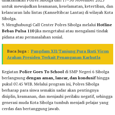
untuk mewujudkan keamanan, keselamatan, ketertiban, dan
kelancaran lalu lintas (Kamseltibcar Lantas) di wilayah Kota
Sibolga.
9. Menghubungi Call Center Polres Sibolga melalui
Hotline
Bebas Pulsa 110
jika mengetahui atau mengalami tindak
pidana atau permasalahan sosial.
Baca Juga :
Pangdam XII/Tanjung Pura Ikuti Vicon
Arahan Presiden Terkait Penanganan Karhutla
Kegiatan
Police Goes To School
di SMP Negeri 6 Sibolga
berlangsung
dengan aman, lancar, dan kondusif
hingga
pukul 07.45 WIB. Melalui program ini, Polres Sibolga
berharap para siswa semakin sadar akan pentingnya
disiplin, keamanan, dan menjauhi perilaku negatif, sehingga
generasi muda Kota Sibolga tumbuh menjadi pelajar yang
cerdas dan bertanggung jawab.