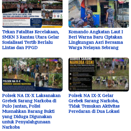
Tekan Fatalitas Kecelakaan,
Komando Angkatan Laut I
SMKN 3 Rantau Utara Gelar
Beri Warna Baru Ciptakan
Sosialisasi Tertib Berlalu
Lingkungan Asri Bersama
Lintas dan PPGD
Warga Nelayan Sebrang
Polsek NA IX-X Laksanakan
Polsek NA IX-X Gelar
Grebek Sarang Narkoba di
Grebek Sarang Narkoba,
Pulo Jantan, Polisi
Tidak Temukan Aktivitas
Musnahkan Barang Bukti
Peredaran di Dua Lokasi
yang Diduga Digunakan
untuk Penyalahgunaan
Narkoba