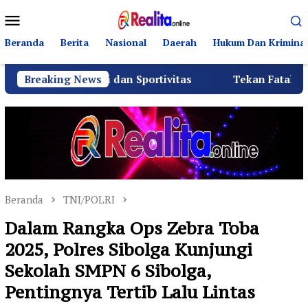
Loncat
Menu
ke
Mobile
konten
Beranda
Berita
Nasional
Daerah
Hukum Dan Kriminal
urahmi dan Sportivitas
Breaking News
Tekan Fatalitas Kecelakaan, 
Beranda
TNI/POLRI
Dalam Rangka Ops Zebra Toba
2025, Polres Sibolga Kunjungi
Sekolah SMPN 6 Sibolga,
Pentingnya Tertib Lalu Lintas