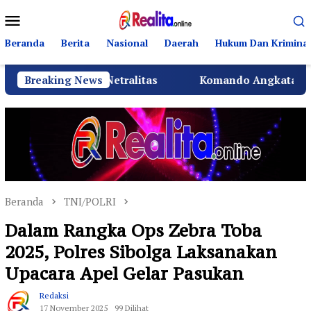
Loncat
Menu
ke
Mobile
konten
Beranda
Berita
Nasional
Daerah
Hukum Dan Kriminal
ut Netralitas
Breaking News
Komando Angkatan Laut I Beri Warna
Beranda
TNI/POLRI
Dalam Rangka Ops Zebra Toba
2025, Polres Sibolga Laksanakan
Upacara Apel Gelar Pasukan
Redaksi
17 November 2025
99 Dilihat