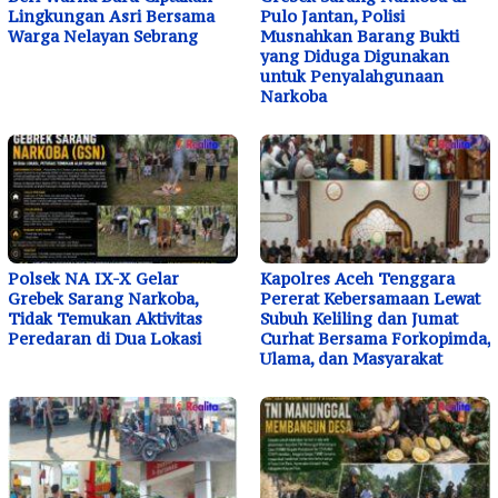
Lingkungan Asri Bersama
Pulo Jantan, Polisi
Warga Nelayan Sebrang
Musnahkan Barang Bukti
yang Diduga Digunakan
untuk Penyalahgunaan
Narkoba
Polsek NA IX-X Gelar
Kapolres Aceh Tenggara
Grebek Sarang Narkoba,
Pererat Kebersamaan Lewat
Tidak Temukan Aktivitas
Subuh Keliling dan Jumat
Peredaran di Dua Lokasi
Curhat Bersama Forkopimda,
Ulama, dan Masyarakat