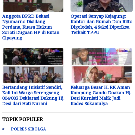
Anggota DPRD Bekasi
Operasi Senyap Kejagung:
Nyumarno Disidang
Kantor dan Rumah Don Ritto
Perdana, Kuasa Hukum
Digeledah, 4 Saksi Diperiksa
Soroti Dugaan HP di Rutan
Terkait TPPU
Cipayung
Bertandang Inisiatif Sendiri,
Keluarga Besar H. RK Aman
Kali Ini Warga Serengseng
Kampung Gandu Doakan Hj.
004/003 Deklarasi Dukung Hj.
Desi Kurniati Malik Jadi
Desi dari Hati Nurani
Kades Sukamulya
TOPIK POPULER
POLRES SIBOLGA