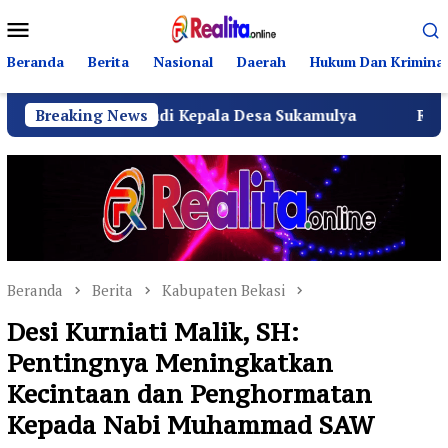
Loncat
Menu
ke
Mobile
konten
Beranda
Berita
Nasional
Daerah
Hukum Dan Kriminal
 Menjadi Kepala Desa Sukamulya
Breaking News
Ribuan Warga Sukam
Beranda
Berita
Kabupaten Bekasi
Desi Kurniati Malik, SH:
Pentingnya Meningkatkan
Kecintaan dan Penghormatan
Kepada Nabi Muhammad SAW