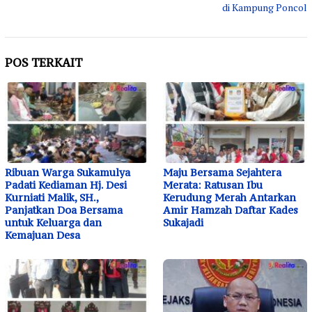
di Kampung Poncol
POS TERKAIT
Ribuan Warga Sukamulya
Maju Bersama Sejahtera
Padati Kediaman Hj. Desi
Merata: Ratusan Ibu
Kurniati Malik, SH.,
Kerudung Merah Antarkan
Panjatkan Doa Bersama
Amir Hamzah Daftar Kades
untuk Keluarga dan
Sukajadi
Kemajuan Desa