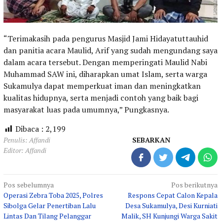
“Terimakasih pada pengurus Masjid Jami Hidayatuttauhid
dan panitia acara Maulid, Arif yang sudah mengundang saya
dalam acara tersebut. Dengan memperingati Maulid Nabi
Muhammad SAW ini, diharapkan umat Islam, serta warga
Sukamulya dapat memperkuat iman dan meningkatkan
kualitas hidupnya, serta menjadi contoh yang baik bagi
masyarakat luas pada umumnya,” Pungkasnya.
Dibaca :
2,199
Penulis: Affandi
SEBARKAN
Editor: Affandi
Navigasi
Pos sebelumnya
Pos berikutnya
Operasi Zebra Toba 2025, Polres
Respons Cepat Calon Kepala
pos
Sibolga Gelar Penertiban Lalu
Desa Sukamulya, Desi Kurniati
Lintas Dan Tilang Pelanggar
Malik, SH Kunjungi Warga Sakit