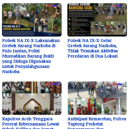
Polsek NA IX-X Laksanakan
Polsek NA IX-X Gelar
Grebek Sarang Narkoba di
Grebek Sarang Narkoba,
Pulo Jantan, Polisi
Tidak Temukan Aktivitas
Musnahkan Barang Bukti
Peredaran di Dua Lokasi
yang Diduga Digunakan
untuk Penyalahgunaan
Narkoba
Kapolres Aceh Tenggara
Antisipasi Kemacetan, Polres
Pererat Kebersamaan Lewat
Tapteng Perketat