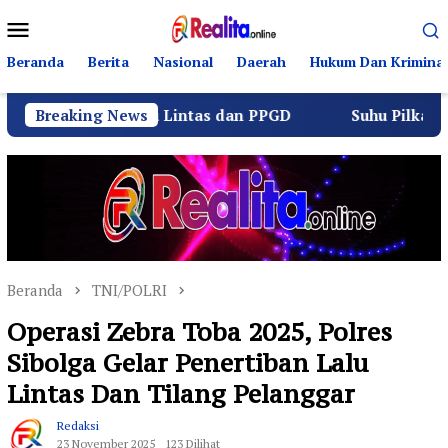
Loncat
Menu
ke
Mobile
konten
Beranda
Berita
Nasional
Daerah
Hukum Dan Kriminal
 Berlalu Lintas dan PPGD
Breaking News
Suhu Pilkades Sukamulya M
Beranda
TNI/POLRI
Operasi Zebra Toba 2025, Polres
Sibolga Gelar Penertiban Lalu
Lintas Dan Tilang Pelanggar
Redaksi
23 November 2025
123 Dilihat