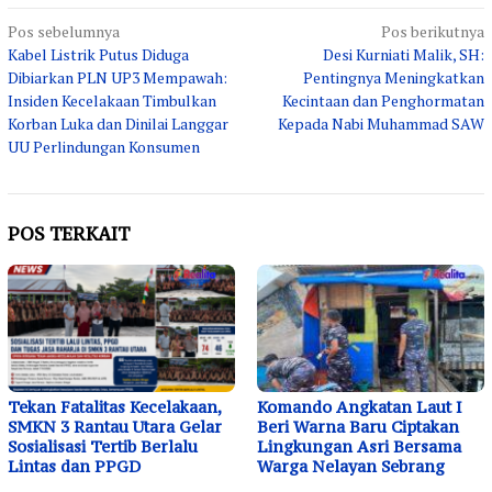
Navigasi
Pos sebelumnya
Pos berikutnya
Kabel Listrik Putus Diduga
Desi Kurniati Malik, SH:
pos
Dibiarkan PLN UP3 Mempawah:
Pentingnya Meningkatkan
Insiden Kecelakaan Timbulkan
Kecintaan dan Penghormatan
Korban Luka dan Dinilai Langgar
Kepada Nabi Muhammad SAW
UU Perlindungan Konsumen
POS TERKAIT
Tekan Fatalitas Kecelakaan,
Komando Angkatan Laut I
SMKN 3 Rantau Utara Gelar
Beri Warna Baru Ciptakan
Sosialisasi Tertib Berlalu
Lingkungan Asri Bersama
Lintas dan PPGD
Warga Nelayan Sebrang