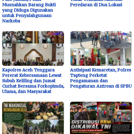
Musnahkan Barang Bukti
Peredaran di Dua Lokasi
yang Diduga Digunakan
untuk Penyalahgunaan
Narkoba
Kapolres Aceh Tenggara
Antisipasi Kemacetan, Polres
Pererat Kebersamaan Lewat
Tapteng Perketat
Subuh Keliling dan Jumat
Pengamanan dan
Curhat Bersama Forkopimda,
Pengaturan Antrean di SPBU
Ulama, dan Masyarakat