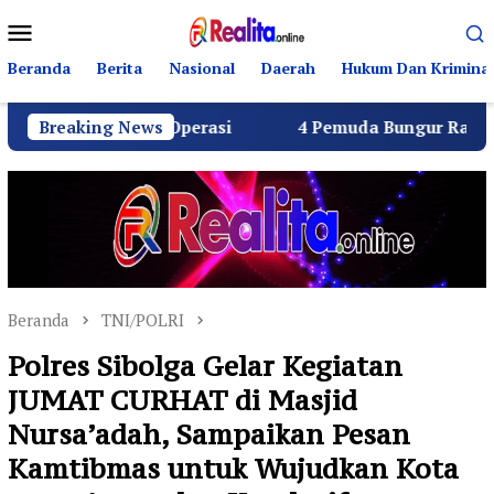
Loncat
Menu
ke
Mobile
konten
Beranda
Berita
Nasional
Daerah
Hukum Dan Kriminal
ak Operasi
Breaking News
4 Pemuda Bungur Raya Bulatkan Dukungan
Beranda
TNI/POLRI
Polres Sibolga Gelar Kegiatan
JUMAT CURHAT di Masjid
Nursa’adah, Sampaikan Pesan
Kamtibmas untuk Wujudkan Kota