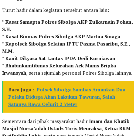
Turut hadir dalam kegiatan tersebut antara lain:
*
Kasat Samapta Polres Sibolga AKP Zulkarnain Pohan,
S.H.
*
Kasat Binmas Polres Sibolga AKP Martua Sinaga
*
Kapolsek Sibolga Selatan IPTU Pasma Pasaribu, S.E.,
M.M.
*
Kanit Dikyasa Sat Lantas IPDA Dedi Kurniawan
*
Bhabinkamtibmas Kelurahan Aek Manis Bripka
Irwansyah
, serta sejumlah personel Polres Sibolga lainnya.
Baca Juga :
Polsek Sibolga Sambas Amankan Dua
Pelaku Diduga Akan Lakukan Tawuran, Salah
Satunya Bawa Celurit 2 Meter
Sementara dari pihak masyarakat hadir
Imam dan Khatib
Masjid Nursa’adah Ustadz Toris Meuraksa
,
Ketua BKM
Syaifuddin Lubis
, serta para jamaah Masjid Nursa’adah.