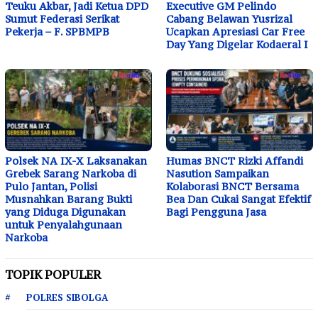
Teuku Akbar, Jadi Ketua DPD
Executive GM Pelindo
Sumut Federasi Serikat
Cabang Belawan Yusrizal
Pekerja – F. SPBMPB
Ucapkan Apresiasi Car Free
Day Yang Digelar Kodaeral I
Polsek NA IX-X Laksanakan
Humas BNCT Rizki Affandi
Grebek Sarang Narkoba di
Nasution Sampaikan
Pulo Jantan, Polisi
Kolaborasi BNCT Bersama
Musnahkan Barang Bukti
Bea Dan Cukai Sangat Efektif
yang Diduga Digunakan
Bagi Pengguna Jasa
untuk Penyalahgunaan
Narkoba
TOPIK POPULER
POLRES SIBOLGA