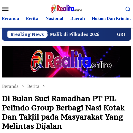
Loncat
Menu
ke
Mobile
konten
Beranda
Berita
Nasional
Daerah
Hukum Dan Kriminal
rniati Malik di Pilkades 2026
Breaking News
GRIB Jaya Labuhanbat
Beranda
Berita
Di Bulan Suci Ramadhan PT PIL
Pelindo Group Berbagi Nasi Kotak
Dan Takjil pada Masyarakat Yang
Melintas Dijalan