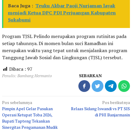
Baca Juga :
Teuku Akbar Paoji Nurjaman layak
menjadi Ketua DPC PDI Perjuangan Kabupaten
Sukabumi
Program TJSL Pelindo merupakan program rutinitas pada
setiap tahunnya. Di momen bulan suci Ramadhan ini
merupakan waktu yang tepat untuk menjalankan program
Tanggung Jawab Sosial dan Lingkungan (TJSL) tersebut.
Dibaca :
97
Penulis: Bambang Hermanto
SEBARKAN
Navigasi
Pos sebelumnya
Pos berikutnya
Pimpin Apel Gelar Pasukan
Relaas Sidang Iswandi vs PT SIS
pos
Operasi Ketupat Toba 2026,
di PHI Banjarmasin
Bupati Tapteng Tekankan
Sinergitas Pengamanan Mudik