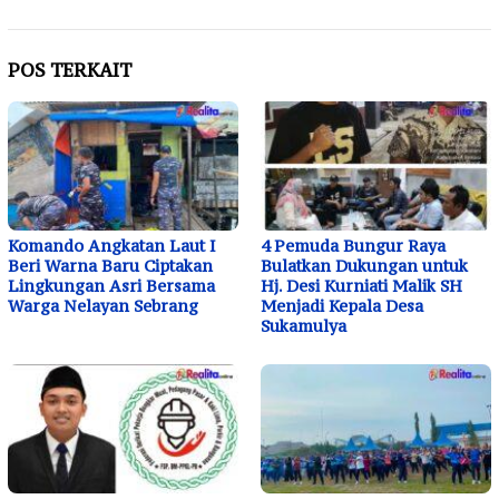
POS TERKAIT
Komando Angkatan Laut I
4 Pemuda Bungur Raya
Beri Warna Baru Ciptakan
Bulatkan Dukungan untuk
Lingkungan Asri Bersama
Hj. Desi Kurniati Malik SH
Warga Nelayan Sebrang
Menjadi Kepala Desa
Sukamulya