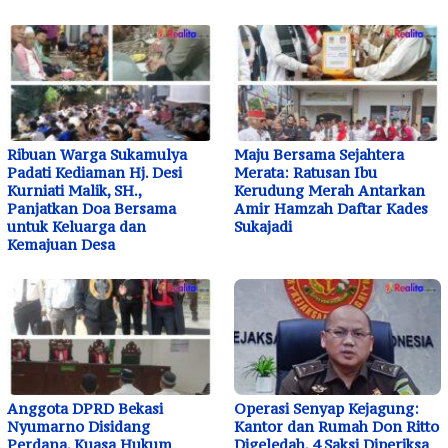
Ribuan Warga Sukamulya
Maju Bersama Sejahtera
Padati Kediaman Hj. Desi
Merata: Ratusan Ibu
Kurniati Malik, SH.,
Kerudung Merah Antarkan
Panjatkan Doa Bersama
Amir Hamzah Daftar Kades
untuk Keluarga dan
Sukajadi
Kemajuan Desa
Anggota DPRD Bekasi
Operasi Senyap Kejagung:
Nyumarno Disidang
Kantor dan Rumah Don Ritto
Perdana, Kuasa Hukum
Digeledah, 4 Saksi Diperiksa