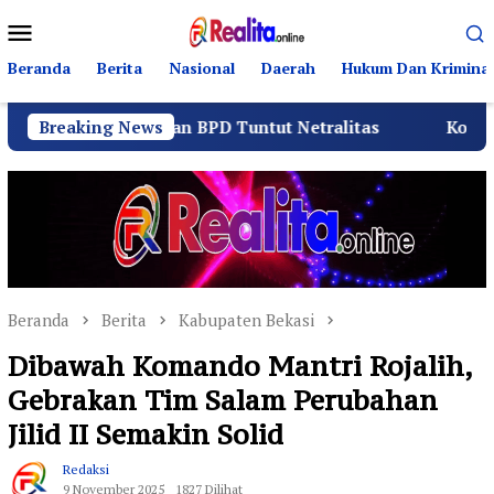
Loncat
Menu
ke
Mobile
konten
Beranda
Berita
Nasional
Daerah
Hukum Dan Kriminal
tia dan BPD Tuntut Netralitas
Breaking News
Komando Angkatan L
Beranda
Berita
Kabupaten Bekasi
Dibawah Komando Mantri Rojalih,
Gebrakan Tim Salam Perubahan
Jilid II Semakin Solid
Redaksi
9 November 2025
1827 Dilihat