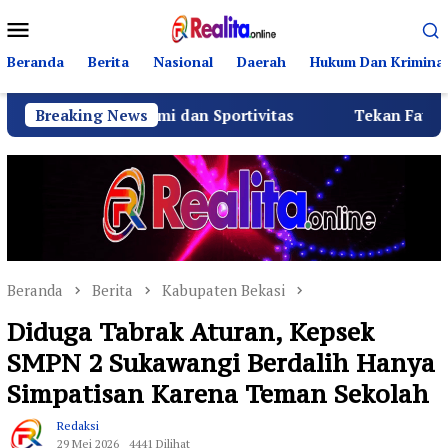
Loncat
Menu
ke
Mobile
konten
Beranda
Berita
Nasional
Daerah
Hukum Dan Kriminal
turahmi dan Sportivitas
Breaking News
Tekan Fatalitas Kecelakaan,
Beranda
Berita
Kabupaten Bekasi
Diduga Tabrak Aturan, Kepsek
SMPN 2 Sukawangi Berdalih Hanya
Simpatisan Karena Teman Sekolah
Redaksi
29 Mei 2026
4441 Dilihat