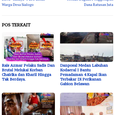
Warga Desa Sialogo
Dana Ratusan Juta
POS TERKAIT
Rais Azmar Pelaku Sadis Dan
Danposal Medan Labuhan
Brutal Melukai Korban
Kodaeral I Bantu
Chairika dan Kharil Hingga
Pemadaman 4 Kapal Ikan
Tak Berdaya.
Terbakar Di Perikanan
Gabion Belawan