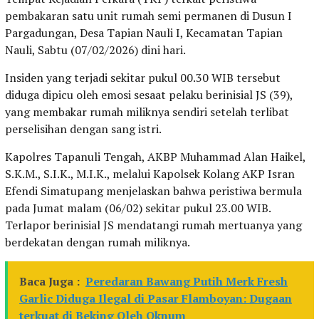
pembakaran satu unit rumah semi permanen di Dusun I
Pargadungan, Desa Tapian Nauli I, Kecamatan Tapian
Nauli, Sabtu (07/02/2026) dini hari.
Insiden yang terjadi sekitar pukul 00.30 WIB tersebut
diduga dipicu oleh emosi sesaat pelaku berinisial JS (39),
yang membakar rumah miliknya sendiri setelah terlibat
perselisihan dengan sang istri.
Kapolres Tapanuli Tengah, AKBP Muhammad Alan Haikel,
S.K.M., S.I.K., M.I.K., melalui Kapolsek Kolang AKP Isran
Efendi Simatupang menjelaskan bahwa peristiwa bermula
pada Jumat malam (06/02) sekitar pukul 23.00 WIB.
Terlapor berinisial JS mendatangi rumah mertuanya yang
berdekatan dengan rumah miliknya.
Baca Juga :
Peredaran Bawang Putih Merk Fresh
Garlic Diduga Ilegal di Pasar Flamboyan: Dugaan
terkuat di Beking Oleh Oknum