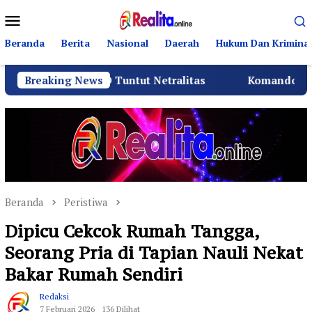
Loncat
Menu
ke
Mobile
konten
Beranda
Berita
Nasional
Daerah
Hukum Dan Kriminal
an BPD Tuntut Netralitas
Breaking News
Komando Angkatan Laut I 
Beranda
Peristiwa
Dipicu Cekcok Rumah Tangga,
Seorang Pria di Tapian Nauli Nekat
Bakar Rumah Sendiri
Redaksi
7 Februari 2026
136 Dilihat