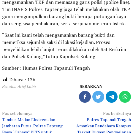
mengamankan TKP dan memasang garis polisi (police line).
Tim INAFIS Polres Tapteng juga telah melakukan olah TKP
guna mengumpulkan barang bukti berupa potongan kayu
dan seng sisa pembakaran, serta serpihan meteran listrik.
“Saat ini kami telah mengamankan barang bukti dan
memeriksa sejumlah saksi di lokasi kejadian. Proses
penyelidikan lebih lanjut terus dilakukan oleh Sat Reskrim
dan Polsek Kolang,” tutup Kapolsek Kolang
Sumber : Humas Polres Tapanuli Tengah
Dibaca :
136
Penulis: Arief Lubis
SEBARKAN
Navigasi
Pos sebelumnya
Pos berikutnya
Tembus Medan Ekstrem dan
Polres Tapanuli Tengah
pos
Jembatan Putus, Polres Tapteng
Amankan Bendahara Kampus
Bawa “Cahaya” PLTS untuk
Terkait Dugaan Penggelapan