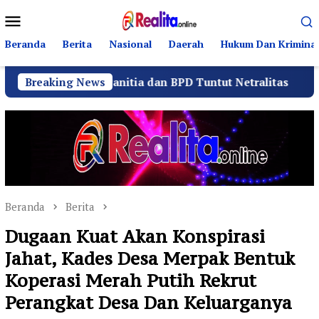
Loncat
Menu
ke
Mobile
konten
Beranda
Berita
Nasional
Daerah
Hukum Dan Kriminal
r Panitia dan BPD Tuntut Netralitas
Breaking News
Komando Angk
Beranda
Berita
Dugaan Kuat Akan Konspirasi
Jahat, Kades Desa Merpak Bentuk
Koperasi Merah Putih Rekrut
Perangkat Desa Dan Keluarganya