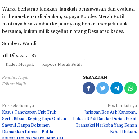
Warga berharap langkah-langkah pengawasan dan evaluasi
ini benar-benar dijalankan, supaya Kopdes Merah Putih
nantinya bisa kembali ke jalur yang benar: menjadi milik
bersama, bukan milik segelintir orang Desa atau kades.
Sumber: Wandi
Dibaca :
187
Kades Merpak
Kopdes Merah Putih
Penulis: Najib
SEBARKAN
Editor: Najib
Navigasi
Pos sebelumnya
Pos berikutnya
Kasus Tangkapan Unit Truk
Jaringan Bos Aek Kanopan,
pos
Serta Ribuan Keping Kayu Olahan
Lokasi RF di Bandar Durian Pusat
Sawmil ,Tanpa Dokumen
Transaksi Narkoba Yang Konon
Diamankan Krimsus Polda
Kebal Hukum.
Kalbar, Diduga Pelaku Berinisial