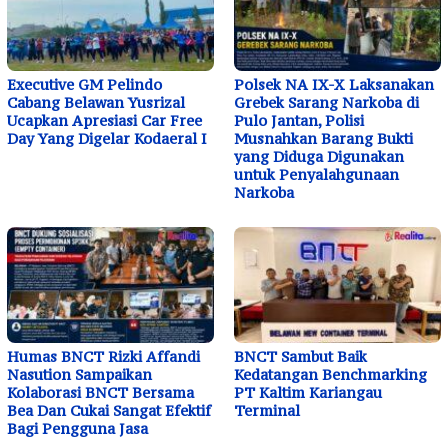
Executive GM Pelindo
Polsek NA IX-X Laksanakan
Cabang Belawan Yusrizal
Grebek Sarang Narkoba di
Ucapkan Apresiasi Car Free
Pulo Jantan, Polisi
Day Yang Digelar Kodaeral I
Musnahkan Barang Bukti
yang Diduga Digunakan
untuk Penyalahgunaan
Narkoba
Humas BNCT Rizki Affandi
BNCT Sambut Baik
Nasution Sampaikan
Kedatangan Benchmarking
Kolaborasi BNCT Bersama
PT Kaltim Kariangau
Bea Dan Cukai Sangat Efektif
Terminal
Bagi Pengguna Jasa