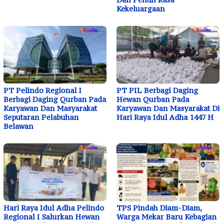
Kekeluargaan
PT Pelindo Regional I
PT PIL Berbagi Daging
Berbagi Daging Qurban Pada
Hewan Qurban Pada
Karyawan Dan Masyarakat
Karyawan Dan Masyarakat Di
Seputaran Pelabuhan
Hari Raya Idul Adha 1447 H
Belawan
Hari Raya Idul Adha Pelindo
TPS Pindah Diam-Diam,
Regional I Salurkan Hewan
Warga Mekar Baru Kebagian