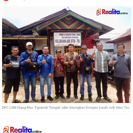
DPC LSM Elang Mas Tapanuli Tengah Jalin Sinergitas Dengan Lurah Aek Sitio Tio