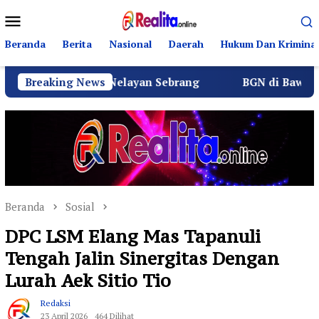
Loncat
Menu
ke
Mobile
konten
Beranda
Berita
Nasional
Daerah
Hukum Dan Kriminal
 Warga Nelayan Sebrang
Breaking News
BGN di Bawah Sudaryono Gen
Beranda
Sosial
DPC LSM Elang Mas Tapanuli
Tengah Jalin Sinergitas Dengan
Lurah Aek Sitio Tio
Redaksi
23 April 2026
464 Dilihat