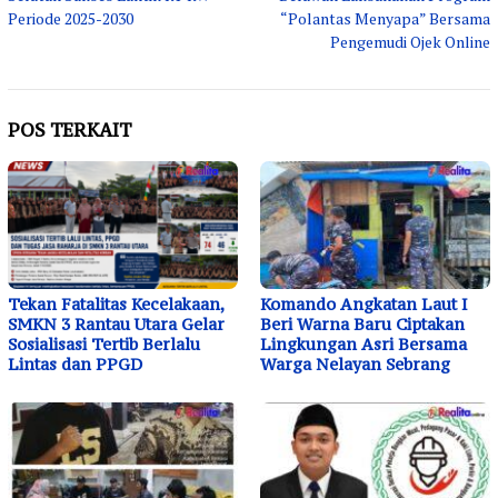
Periode 2025-2030
“Polantas Menyapa” Bersama
Pengemudi Ojek Online
POS TERKAIT
Tekan Fatalitas Kecelakaan,
Komando Angkatan Laut I
SMKN 3 Rantau Utara Gelar
Beri Warna Baru Ciptakan
Sosialisasi Tertib Berlalu
Lingkungan Asri Bersama
Lintas dan PPGD
Warga Nelayan Sebrang