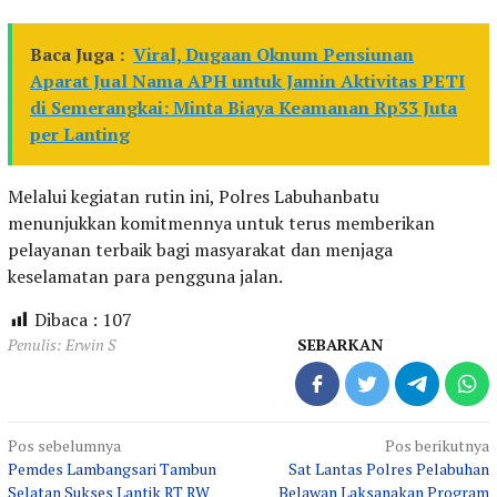
Baca Juga :
Viral, Dugaan Oknum Pensiunan
Aparat Jual Nama APH untuk Jamin Aktivitas PETI
di Semerangkai: Minta Biaya Keamanan Rp33 Juta
per Lanting
Melalui kegiatan rutin ini, Polres Labuhanbatu
menunjukkan komitmennya untuk terus memberikan
pelayanan terbaik bagi masyarakat dan menjaga
keselamatan para pengguna jalan.
Dibaca :
107
Penulis: Erwin S
SEBARKAN
Navigasi
Pos sebelumnya
Pos berikutnya
Pemdes Lambangsari Tambun
Sat Lantas Polres Pelabuhan
pos
Selatan Sukses Lantik RT RW
Belawan Laksanakan Program