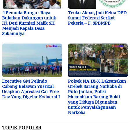
4 Pemuda Bungur Raya
Teuku Akbar, Jadi Ketua DPD
Bulatkan Dukungan untuk
Sumut Federasi Serikat
Hj. Desi Kurniati Malik SH
Pekerja – F. SPBMPB
Menjadi Kepala Desa
Sukamulya
Executive GM Pelindo
Polsek NA IX-X Laksanakan
Cabang Belawan Yusrizal
Grebek Sarang Narkoba di
Ucapkan Apresiasi Car Free
Pulo Jantan, Polisi
Day Yang Digelar Kodaeral I
Musnahkan Barang Bukti
yang Diduga Digunakan
untuk Penyalahgunaan
Narkoba
TOPIK POPULER