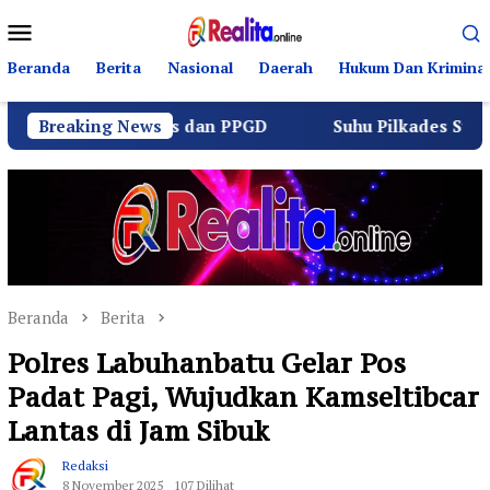
Loncat
Menu
ke
Mobile
konten
Beranda
Berita
Nasional
Daerah
Hukum Dan Kriminal
alu Lintas dan PPGD
Breaking News
Suhu Pilkades Sukamulya Memana
Beranda
Berita
Polres Labuhanbatu Gelar Pos
Padat Pagi, Wujudkan Kamseltibcar
Lantas di Jam Sibuk
Redaksi
8 November 2025
107 Dilihat