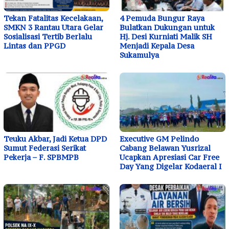
Tekan Fatalitas Kecelakaan,
4 Pemuda Bungur Raya
SMKN 3 Rantau Utara Gelar
Bulatkan Dukungan untuk
Sosialisasi Tertib Berlalu
Hj. Desi Kurniati Malik SH
Lintas dan PPGD
Menjadi Kepala Desa
Sukamulya
Teuku Akbar, Jadi Ketua DPD
Executive GM Pelindo
Sumut Federasi Serikat
Cabang Belawan Yusrizal
Pekerja – F. SPBMPB
Ucapkan Apresiasi Car Free
Day Yang Digelar Kodaeral I