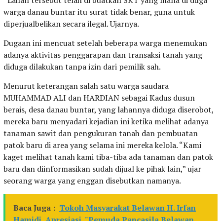
“Lahan tersebut telah di buatkan SKT yang mana di duga
warga danau buntar itu surat tidak benar, guna untuk
diperjualbelikan secara ilegal. Ujarnya.
Dugaan ini mencuat setelah beberapa warga menemukan
adanya aktivitas penggarapan dan transaksi tanah yang
diduga dilakukan tanpa izin dari pemilik sah.
Menurut keterangan salah satu warga saudara
MUHAMMAD ALI dan HARDIAN sebagai Kadus dusun
berais, desa danau buntar, yang lahannya diduga diserobot,
mereka baru menyadari kejadian ini ketika melihat adanya
tanaman sawit dan pengukuran tanah dan pembuatan
patok baru di area yang selama ini mereka kelola. “Kami
kaget melihat tanah kami tiba-tiba ada tanaman dan patok
baru dan diinformasikan sudah dijual ke pihak lain,” ujar
seorang warga yang enggan disebutkan namanya.
Baca Juga :
Tokoh Masyarakat Belawan H. Irfan
Hamidi, Apresiasi, "Pemuda Pancasila Belawan