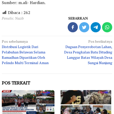
Sumber: m.ali- Hardian.
Dibaca :
262
Penulis: Nazib
SEBARKAN
Navigasi
Pos sebelumnya
Pos berikutnya
Distribusi Logistik Dari
Dugaan Penyerobotan Lahan,
pos
Pelabuhan Belawan Selama
Desa Pengkalan Batu Dituding
Ramadhan Dipastikan Oleh
Langgar Batas Wilayah Desa
Pelindo Multi Terminal Aman
Sungai Nanjung
POS TERKAIT