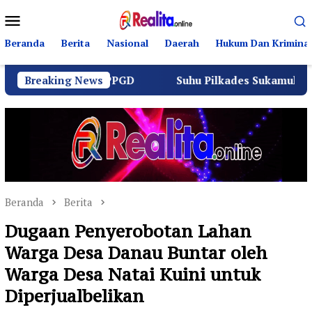
Loncat
Menu
ke
Mobile
konten
Beranda
Berita
Nasional
Daerah
Hukum Dan Kriminal
dan PPGD
Breaking News
Suhu Pilkades Sukamulya Memanas, 2000 Wa
Beranda
Berita
Dugaan Penyerobotan Lahan
Warga Desa Danau Buntar oleh
Warga Desa Natai Kuini untuk
Diperjualbelikan