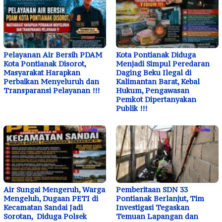
Pelayanan Air Bersih PDAM
Kota Pontianak Diduga
Kota Pontianak Disorot,
Menjadi Simpul Peredaran
Masyarakat Harapkan
Daging Beku Ilegal di
Perbaikan Menyeluruh dan
Kalimantan Barat, Kebal
Transparansi Pelayanan !!!
Hukum, Pengawasan
Pemkot Dipertanyakan
Publik !!!
Air Sungai Mengeruh, Warga
Pemberitaan SDN 33
Mengeluh, Dugaan PETI di
Pontianak Berlanjut, Tim
Kecamatan Sandai Jadi
Investigasi Tegaskan
Sorotan, Diduga Polsek
Temuan Lapangan dan