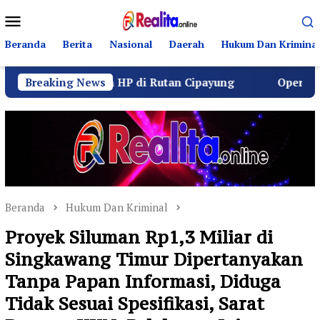
Loncat
Menu
ke
Mobile
konten
Beranda
Berita
Nasional
Daerah
Hukum Dan Kriminal
ugaan HP di Rutan Cipayung
Breaking News
Operasi Senyap Kejagu
Beranda
Hukum Dan Kriminal
Proyek Siluman Rp1,3 Miliar di
Singkawang Timur Dipertanyakan
Tanpa Papan Informasi, Diduga
Tidak Sesuai Spesifikasi, Sarat