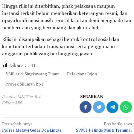
Hingga rilis ini diterbitkan, pihak pelaksana maupun
instansi terkait belum memberikan keterangan resmi, dan
upaya konfirmasi masih terus dilakukan demi menghadirkan
pemberitaan yang berimbang dan akuntabel.
Rilis ini disampaikan sebagai bentuk kontrol sosial dan
komitmen terhadap transparansi serta penggunaan
anggaran publik yang bertanggung jawab.
Dibaca :
141
3 Miliar di Singkawang Timur
Pelaksana Jojon
Proyek Siluman Rp1
Penulis: MN/Tim-Red
SEBARKAN
Editor: MN
Navigasi
Pos sebelumnya
Pos berikutnya
Polres Melawi Gelar Doa Lintas
SPMT. Pelindo Multi Terminal
pos