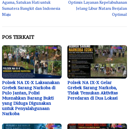
Agama, Satukan Hati untuk
Optimis Layanan Kepelabuhanan
Sumatera Bangkit dan Indonesia
Jelang Libur Nataru Berjalan
Maju
Optimal
POS TERKAIT
Polsek NA IX-X Laksanakan
Polsek NA IX-X Gelar
Grebek Sarang Narkoba di
Grebek Sarang Narkoba,
Pulo Jantan, Polisi
Tidak Temukan Aktivitas
Musnahkan Barang Bukti
Peredaran di Dua Lokasi
yang Diduga Digunakan
untuk Penyalahgunaan
Narkoba