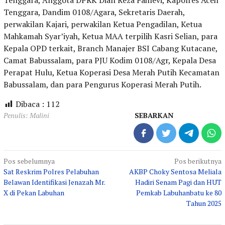
Tenggara, Dandim 0108/Agara, Sekretaris Daerah,
perwakilan Kajari, perwakilan Ketua Pengadilan, Ketua
Mahkamah Syar’iyah, Ketua MAA terpilih Kasri Selian, para
Kepala OPD terkait, Branch Manajer BSI Cabang Kutacane,
Camat Babussalam, para PJU Kodim 0108/Agr, Kepala Desa
Perapat Hulu, Ketua Koperasi Desa Merah Putih Kecamatan
Babussalam, dan para Pengurus Koperasi Merah Putih.
Dibaca :
112
Penulis: Malini
SEBARKAN
Navigasi
Pos sebelumnya
Pos berikutnya
Sat Reskrim Polres Pelabuhan
AKBP Choky Sentosa Meliala
pos
Belawan Identifikasi Jenazah Mr.
Hadiri Senam Pagi dan HUT
X di Pekan Labuhan
Pemkab Labuhanbatu ke 80
Tahun 2025