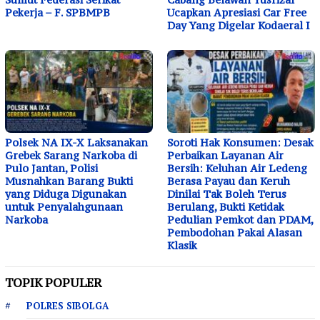
Pekerja – F. SPBMPB
Ucapkan Apresiasi Car Free
Day Yang Digelar Kodaeral I
Polsek NA IX-X Laksanakan
Soroti Hak Konsumen: Desak
Grebek Sarang Narkoba di
Perbaikan Layanan Air
Pulo Jantan, Polisi
Bersih: Keluhan Air Ledeng
Musnahkan Barang Bukti
Berasa Payau dan Keruh
yang Diduga Digunakan
Dinilai Tak Boleh Terus
untuk Penyalahgunaan
Berulang, Bukti Ketidak
Narkoba
Pedulian Pemkot dan PDAM,
Pembodohan Pakai Alasan
Klasik
TOPIK POPULER
POLRES SIBOLGA