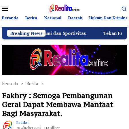
Loncat
Menu
ke
Mobile
konten
Beranda
Berita
Nasional
Daerah
Hukum Dan Kriminal
ilaturahmi dan Sportivitas
Breaking News
Tekan Fatalitas Kecelak
Beranda
Berita
Fakhry : Semoga Pembangunan
Gerai Dapat Membawa Manfaat
Bagi Masyarakat.
Redaksi
20 Oktober 2025
112 Dilihat