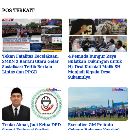
POS TERKAIT
Tekan Fatalitas Kecelakaan,
4 Pemuda Bungur Raya
SMKN 3 Rantau Utara Gelar
Bulatkan Dukungan untuk
Sosialisasi Tertib Berlalu
Hj. Desi Kurniati Malik SH
Lintas dan PPGD
Menjadi Kepala Desa
Sukamulya
Teuku Akbar, Jadi Ketua DPD
Executive GM Pelindo
Sumut Federasi Serikat
Cabang Belawan Yusrizal